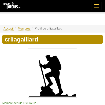
Bascu
la
naviga
Accueil
Membres
Profil de crliagaillard_
crliagaillard_
Membre depuis 03/07/2025