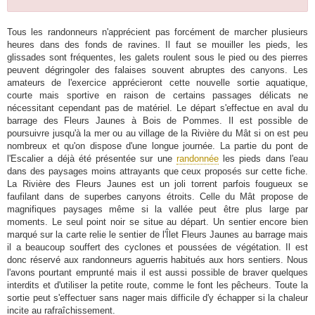
Tous les randonneurs n'apprécient pas forcément de marcher plusieurs
heures dans des fonds de ravines. Il faut se mouiller les pieds, les
glissades sont fréquentes, les galets roulent sous le pied ou des pierres
peuvent dégringoler des falaises souvent abruptes des canyons. Les
amateurs de l'exercice apprécieront cette nouvelle sortie aquatique,
courte mais sportive en raison de certains passages délicats ne
nécessitant cependant pas de matériel. Le départ s'effectue en aval du
barrage des Fleurs Jaunes à Bois de Pommes. Il est possible de
poursuivre jusqu'à la mer ou au village de la Rivière du Mât si on est peu
nombreux et qu'on dispose d'une longue journée. La partie du pont de
l'Escalier a déjà été présentée sur une
randonnée
les pieds dans l'eau
dans des paysages moins attrayants que ceux proposés sur cette fiche.
La Rivière des Fleurs Jaunes est un joli torrent parfois fougueux se
faufilant dans de superbes canyons étroits. Celle du Mât propose de
magnifiques paysages même si la vallée peut être plus large par
moments. Le seul point noir se situe au départ. Un sentier encore bien
marqué sur la carte relie le sentier de l'Îlet Fleurs Jaunes au barrage mais
il a beaucoup souffert des cyclones et poussées de végétation. Il est
donc réservé aux randonneurs aguerris habitués aux hors sentiers. Nous
l'avons pourtant emprunté mais il est aussi possible de braver quelques
interdits et d'utiliser la petite route, comme le font les pêcheurs. Toute la
sortie peut s'effectuer sans nager mais difficile d'y échapper si la chaleur
incite au rafraîchissement.