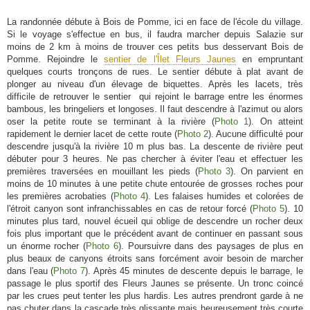
La randonnée débute à Bois de Pomme, ici en face de l'école du village.
Si le voyage s'effectue en bus, il faudra marcher depuis Salazie sur
moins de 2 km à moins de trouver ces petits bus desservant Bois de
Pomme. Rejoindre le
sentier de l'Îlet Fleurs Jaunes
en empruntant
quelques courts tronçons de rues. Le sentier débute à plat avant de
plonger au niveau d'un élevage de biquettes. Après les lacets, très
difficile de retrouver le sentier qui rejoint le barrage entre les énormes
bambous, les bringeliers et longoses. Il faut descendre à l'azimut ou alors
oser la petite route se terminant à la rivière (
Photo 1
). On atteint
rapidement le dernier lacet de cette route (
Photo 2
). Aucune difficulté pour
descendre jusqu'à la rivière 10 m plus bas. La descente de rivière peut
débuter pour 3 heures. Ne pas chercher à éviter l'eau et effectuer les
premières traversées en mouillant les pieds (
Photo 3
). On parvient en
moins de 10 minutes à une petite chute entourée de grosses roches pour
les premières acrobaties (
Photo 4
). Les falaises humides et colorées de
l'étroit canyon sont infranchissables en cas de retour forcé (
Photo 5
). 10
minutes plus tard, nouvel écueil qui oblige de descendre un rocher deux
fois plus important que le précédent avant de continuer en passant sous
un énorme rocher (
Photo 6
). Poursuivre dans des paysages de plus en
plus beaux de canyons étroits sans forcément avoir besoin de marcher
dans l'eau (
Photo 7
). Après 45 minutes de descente depuis le barrage, le
passage le plus sportif des Fleurs Jaunes se présente. Un tronc coincé
par les crues peut tenter les plus hardis. Les autres prendront garde à ne
pas chuter dans la cascade très glissante mais heureusement très courte