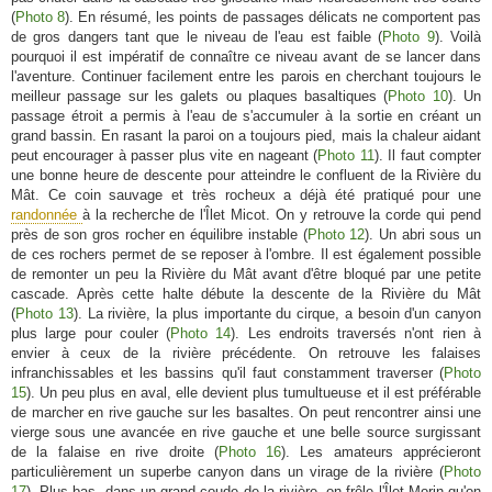
(
Photo 8
). En résumé, les points de passages délicats ne comportent pas
de gros dangers tant que le niveau de l'eau est faible (
Photo 9
). Voilà
pourquoi il est impératif de connaître ce niveau avant de se lancer dans
l'aventure. Continuer facilement entre les parois en cherchant toujours le
meilleur passage sur les galets ou plaques basaltiques (
Photo 10
). Un
passage étroit a permis à l'eau de s'accumuler à la sortie en créant un
grand bassin. En rasant la paroi on a toujours pied, mais la chaleur aidant
peut encourager à passer plus vite en nageant (
Photo 11
). Il faut compter
une bonne heure de descente pour atteindre le confluent de la Rivière du
Mât. Ce coin sauvage et très rocheux a déjà été pratiqué pour une
randonnée
à la recherche de l'Îlet Micot. On y retrouve la corde qui pend
près de son gros rocher en équilibre instable (
Photo 12
). Un abri sous un
de ces rochers permet de se reposer à l'ombre. Il est également possible
de remonter un peu la Rivière du Mât avant d'être bloqué par une petite
cascade. Après cette halte débute la descente de la Rivière du Mât
(
Photo 13
). La rivière, la plus importante du cirque, a besoin d'un canyon
plus large pour couler (
Photo 14
). Les endroits traversés n'ont rien à
envier à ceux de la rivière précédente. On retrouve les falaises
infranchissables et les bassins qu'il faut constamment traverser (
Photo
15
). Un peu plus en aval, elle devient plus tumultueuse et il est préférable
de marcher en rive gauche sur les basaltes. On peut rencontrer ainsi une
vierge sous une avancée en rive gauche et une belle source surgissant
de la falaise en rive droite (
Photo 16
). Les amateurs apprécieront
particulièrement un superbe canyon dans un virage de la rivière (
Photo
17
). Plus bas, dans un grand coude de la rivière, on frôle l'Îlet Morin qu'on