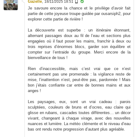
Gazelle
,
18/11/2025 18:51
Je savoure encore la chance et le privilège d’avoir fait
partie de cette joyeuse troupe guidée par ousarsiph2, pour
explorer cette partie de rivière !
La découverte est superbe : un itinéraire étonnant,
alternant passages doux au fil de l’eau et sections plus
engagées où il faut poser les mains, franchir à deux ou
trois reprises d’énormes blocs, garder son équilibre et
compter sur l’entraide du groupe. Merci encore de la
bienveillance de tous !
Rien d’inaccessible, mais c’est vrai que ce n’est
certainement pas une promenade : la vigilance reste de
mise, l’inattention n’est, peut-être pas, pardonnée ! Mais
bon j’étais confiante car entre de bonnes mains et aux
anges !
Les paysages, eux, sont un vrai cadeau : parois
sculptées, couleurs de bruns et d’ocres, eau claire qui
glisse en rubans, cascades toutes différentes… un décor
vivant, changeant à chaque virage, avec des nouvelles
nuances et lumière. La météo clémente et le niveau d’eau
bas ont rendu notre progression d’autant plus agréable.