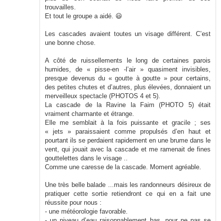
trouvailles.
Et tout le groupe a aidé. 😃
Les cascades avaient toutes un visage différent. C’est
une bonne chose.
A côté de ruissellements le long de certaines parois
humides, de « pisse-en -l’air » quasiment invisibles,
presque devenus du « goutte à goutte » pour certains,
des petites chutes et d’autres, plus élevées, donnaient un
merveilleux spectacle (PHOTOS 4 et 5).
La cascade de la Ravine la Faim (PHOTO 5) était
vraiment charmante et étrange.
Elle me semblait à la fois puissante et gracile ; ses
« jets » paraissaient comme propulsés d’en haut et
pourtant ils se perdaient rapidement en une brume dans le
vent, qui jouait avec la cascade et me ramenait de fines
gouttelettes dans le visage ..
Comme une caresse de la cascade. Moment agréable.
Une très belle balade ...mais les randonneurs désireux de
pratiquer cette sortie retiendront ce qui en a fait une
réussite pour nous :
- une météorologie favorable.
- un niveau d’eau raisonnablement bas, pour ne pas se