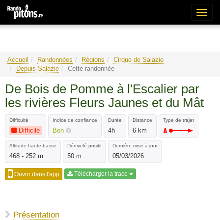
Bascu
la
naviga
Accueil
Randonnées
Régions
Cirque de Salazie
Depuis Salazie
Cette randonnée
De Bois de Pomme à l'Escalier par
les rivières Fleurs Jaunes et du Mât
Difficulté
Indice de confiance
Durée
Distance
Type de trajet
Difficile
Bon
4h
6 km
Altitude haute-basse
Dénivelé positif
Dernière mise à jour
468 - 252 m
50 m
05/03/2026
Télécharger la trace
Ouvrir dans l'app
Présentation