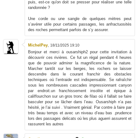
puis, est-ce qu'on doit se presser pour réaliser une telle
randonnée ?
Une corde ou une sangle de quelques mètres peut
s’avérer utile pour certains passages, les anfractuosités
des roches permettant parfois de s’y assurer.
MichelPey
,
18/11/2025 19:10
Bonjour et merci à ousarshiph2 pour cette invitation à
découvrir ces rivières. Ce fut un régal pendant 4 heures
que de pouvoir admirer la magnificence de la nature.
Marcher tantôt sur les berges, les rochers se laisser
descendre dans le courant franchir des obstacles
techniques où l’entraide est indispensable. Se rafraîchir
sous les nombreuses cascades impressionnant canyon
par endroit.un franchissement insolite et épique à
califfourchon sur un gros tronc de filao où il fallait se faire
basculer pour se lâcher dans l’eau. Ousarshiph n’a pas
hésité, je l’ai suivi . Vraiment génial. Par contre à faire par
très beau temps et avec un niveau d’eau bas .prudence
lors des passages delicats où les plus aguerri assurent et
rassurent les autres