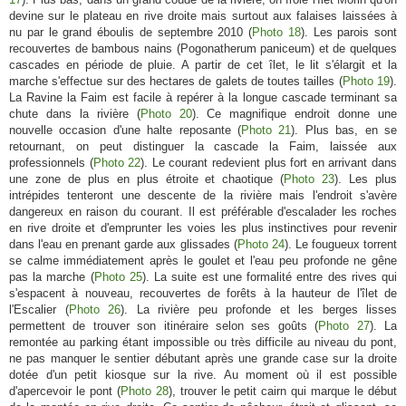
devine sur le plateau en rive droite mais surtout aux falaises laissées à
nu par le grand éboulis de septembre 2010 (
Photo 18
). Les parois sont
recouvertes de bambous nains (Pogonatherum paniceum) et de quelques
cascades en période de pluie. A partir de cet îlet, le lit s'élargit et la
marche s'effectue sur des hectares de galets de toutes tailles (
Photo 19
).
La Ravine la Faim est facile à repérer à la longue cascade terminant sa
chute dans la rivière (
Photo 20
). Ce magnifique endroit donne une
nouvelle occasion d'une halte reposante (
Photo 21
). Plus bas, en se
retournant, on peut distinguer la cascade la Faim, laissée aux
professionnels (
Photo 22
). Le courant redevient plus fort en arrivant dans
une zone de plus en plus étroite et chaotique (
Photo 23
). Les plus
intrépides tenteront une descente de la rivière mais l'endroit s'avère
dangereux en raison du courant. Il est préférable d'escalader les roches
en rive droite et d'emprunter les voies les plus instinctives pour revenir
dans l'eau en prenant garde aux glissades (
Photo 24
). Le fougueux torrent
se calme immédiatement après le goulet et l'eau peu profonde ne gêne
pas la marche (
Photo 25
). La suite est une formalité entre des rives qui
s'espacent à nouveau, recouvertes de forêts à la hauteur de l'îlet de
l'Escalier (
Photo 26
). La rivière peu profonde et les berges lisses
permettent de trouver son itinéraire selon ses goûts (
Photo 27
). La
remontée au parking étant impossible ou très difficile au niveau du pont,
ne pas manquer le sentier débutant après une grande case sur la droite
dotée d'un petit kiosque sur la rive. Au moment où il est possible
d'apercevoir le pont (
Photo 28
), trouver le petit cairn qui marque le début