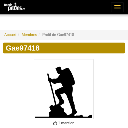
Bascu
la
naviga
Accueil
Membres
Profil de Gae97418
Gae97418
1 mention