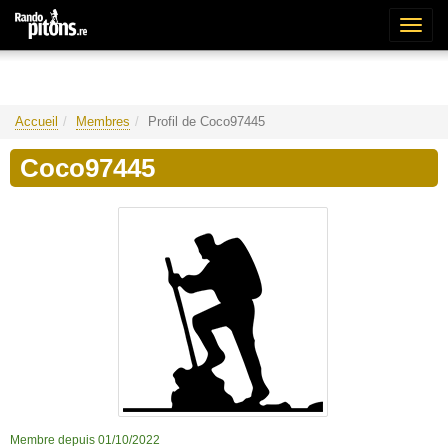
Bascu
la
naviga
Accueil
Membres
Profil de Coco97445
Coco97445
Membre depuis 01/10/2022