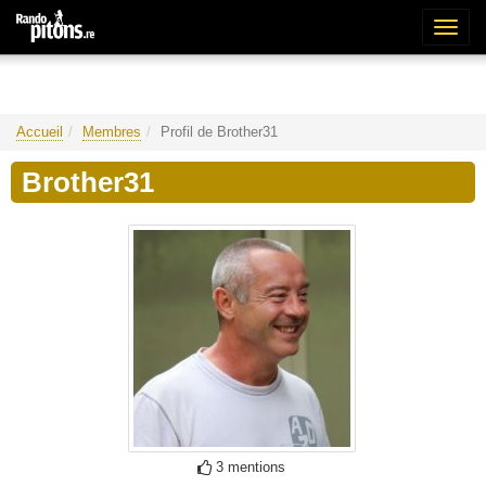
Bascu
la
naviga
Accueil
Membres
Profil de Brother31
Brother31
3 mentions