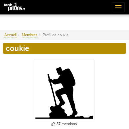
Bascu
la
naviga
Accueil
Membres
Profil de coukie
coukie
37 mentions