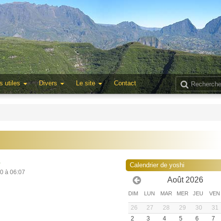
s utiles
Divers
Le site
Contact
0
Calendrier de yoshi
20 à 06:07
Août 2026
DIM
LUN
MAR
MER
JEU
VEN
26
27
28
29
30
31
2
3
4
5
6
7