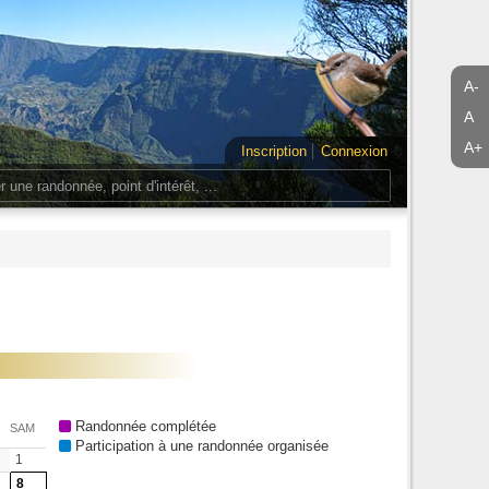
A-
A
A+
Inscription
Connexion
Randonnée complétée
SAM
Participation à une randonnée organisée
1
8