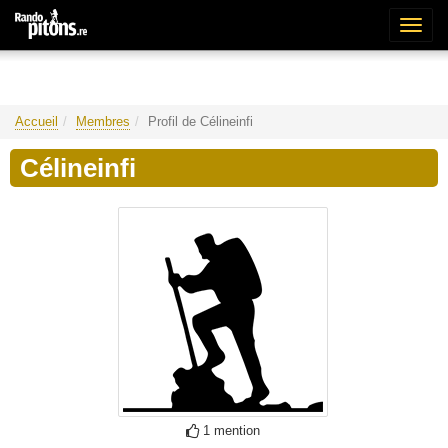
Bascu
la
naviga
Accueil
Membres
Profil de Célineinfi
Célineinfi
1 mention