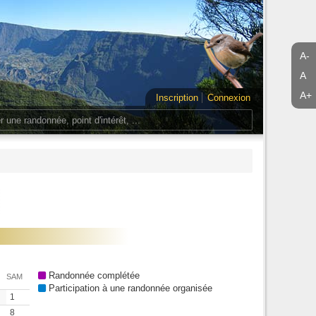
A-
A
A+
Inscription
Connexion
Randonnée complétée
SAM
Participation à une randonnée organisée
1
8