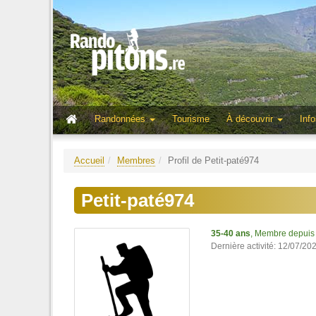
Randonnées
Tourisme
À découvrir
Info
Accueil
Membres
Profil de Petit-paté974
Petit-paté974
35-40 ans
, Membre depuis
Dernière activité: 12/07/20