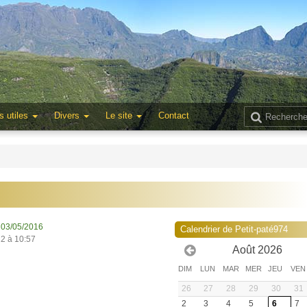
s utiles
Divers
Le site
Contact
 03/05/2016
Calendrier de Petit-paté974
22 à 10:57
Août 2026
DIM
LUN
MAR
MER
JEU
VEN
26
27
28
29
30
31
2
3
4
5
6
7