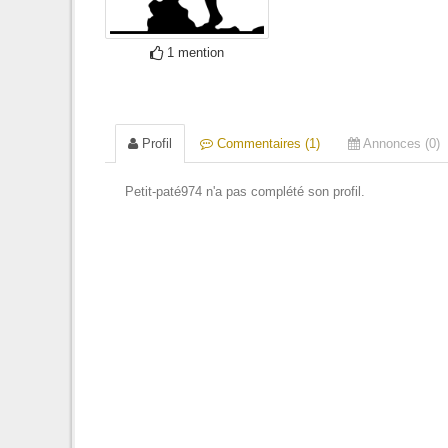
1 mention
Profil
Commentaires (1)
Annonces (0)
Petit-paté974 n'a pas complété son profil.