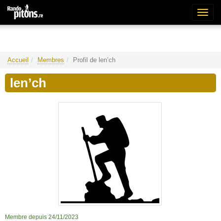
Bascu
la
naviga
Accueil
Membres
Profil de len’ch
len’ch
Membre depuis 24/11/2023