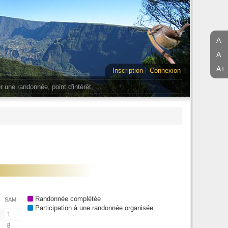
A-
A
A+
Inscription
Connexion
Randonnée complétée
SAM
Participation à une randonnée organisée
1
8