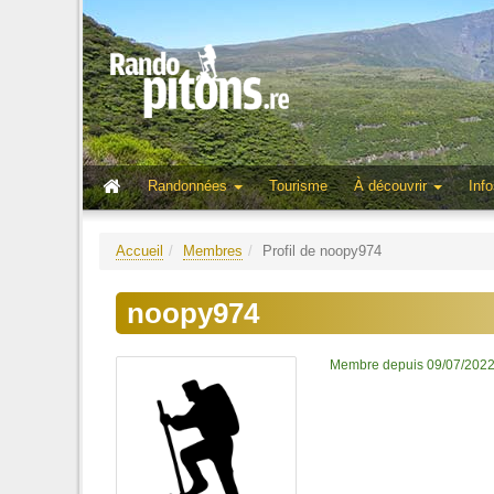
Randonnées
Tourisme
À découvrir
Info
Accueil
Membres
Profil de noopy974
noopy974
Membre depuis 09/07/202