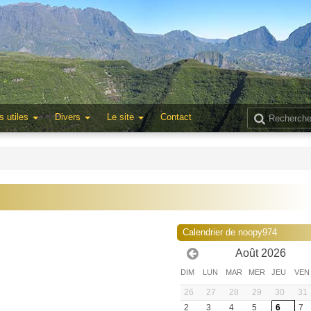
s utiles
Divers
Le site
Contact
2
Calendrier de noopy974
Août 2026
DIM
LUN
MAR
MER
JEU
VEN
26
27
28
29
30
31
2
3
4
5
6
7