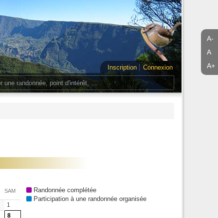
A-
A
A+
Inscription
Connexion
Randonnée complétée
SAM
Participation à une randonnée organisée
1
8