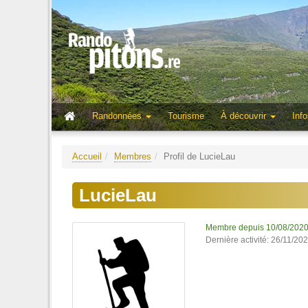
Randonnées
Tourisme
À découvrir
Info
Accueil
Membres
Profil de LucieLau
LucieLau
Membre depuis 10/08/202
Dernière activité: 26/11/20