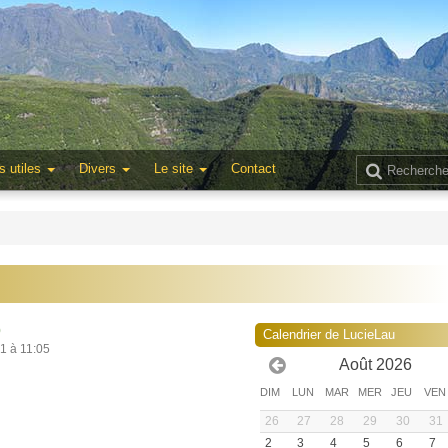
s utiles
Divers
Le site
Contact
0
Calendrier de LucieLau
21 à 11:05
Août 2026
DIM
LUN
MAR
MER
JEU
VEN
26
27
28
29
30
31
2
3
4
5
6
7