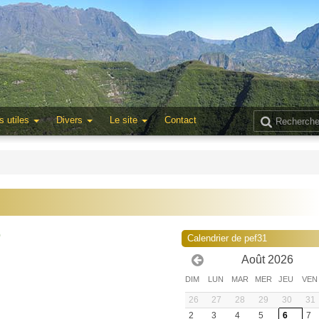
s utiles
Divers
Le site
Contact
0
Calendrier de pef31
Août 2026
DIM
LUN
MAR
MER
JEU
VEN
26
27
28
29
30
31
2
3
4
5
6
7