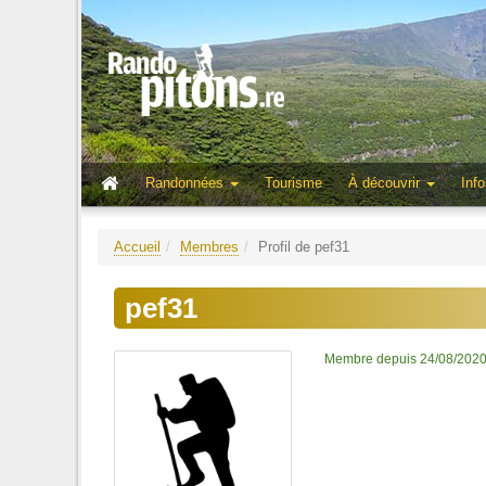
Randonnées
Tourisme
À découvrir
Info
Accueil
Membres
Profil de pef31
pef31
Membre depuis 24/08/202