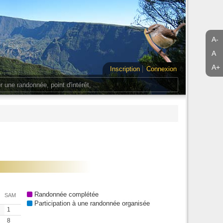
A-
A
A+
Inscription
Connexion
Randonnée complétée
SAM
Participation à une randonnée organisée
1
8