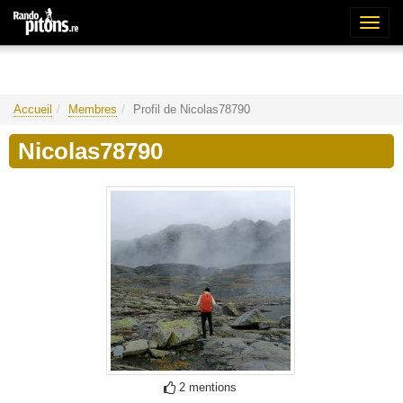
Bascu
la
naviga
Accueil
Membres
Profil de Nicolas78790
Nicolas78790
2 mentions