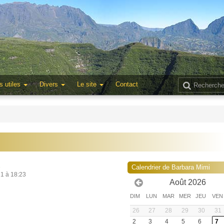
s utiles
Divers
Le site
Contact
1
Calendrier de Barbara Mimi
21 à 18:23
Août 2026
DIM
LUN
MAR
MER
JEU
VEN
26
27
28
29
30
31
2
3
4
5
6
7