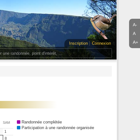
A-
A
A+
Inscription
Connexion
Randonnée complétée
SAM
Participation à une randonnée organisée
1
8