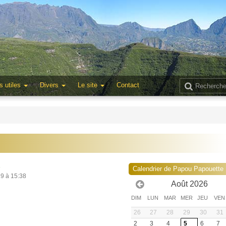
s utiles
Divers
Le site
Contact
6
Calendrier de Papou Papouette
19 à 15:38
Août 2026
DIM
LUN
MAR
MER
JEU
VEN
26
27
28
29
30
31
2
3
4
5
6
7