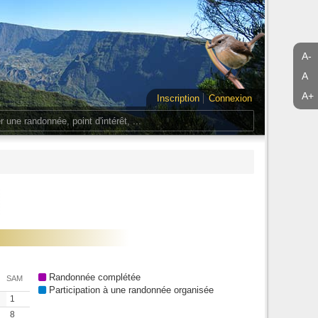
A-
A
A+
Inscription
Connexion
Randonnée complétée
SAM
Participation à une randonnée organisée
1
8