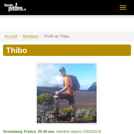
Bascu
la
naviga
Accueil
Membres
Profil de Thibo
Thibo
Strasbourg
,
France
,
35-40 ans
, membre depuis 23/03/2018