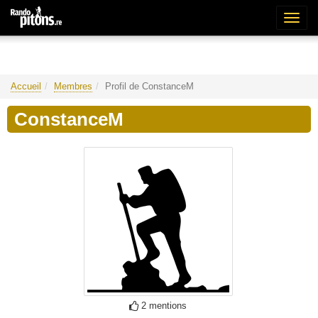
Bascu
la
naviga
Accueil
Membres
Profil de ConstanceM
ConstanceM
2 mentions