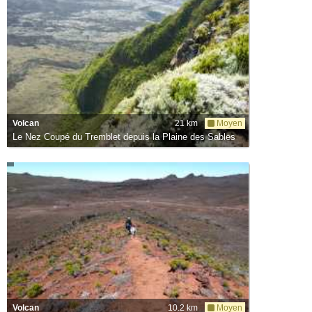
Volcan
21 km
Moyen
Le Nez Coupé du Tremblet depuis la Plaine des Sables
Volcan
10.2 km
Moyen