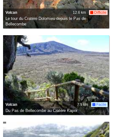
Volcan
12.6 km
Difficile
Le tour du Cratère Dolomieu depuis le Pas de
Bellecombe
Volcan
7.9 km
Facile
Du Pas de Bellecombe au Cratère Kapor