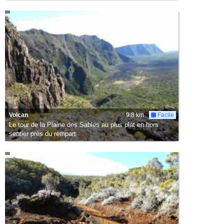
Volcan
9.8 km
Facile
Le tour de la Plaine des Sables au plus plat en hors
sentier près du rempart