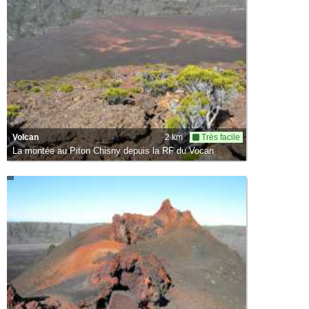
Volcan
2 km
Très facile
La montée au Piton Chisny depuis la RF du Vocan