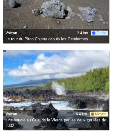
Volcan
3.4 km
Facile
Le tour du Piton Chisny depuis les Gendarmes
Volcan
6.4 km
Moyen
Une boucle au Quai de la Vierge par les deux coulées de
2002