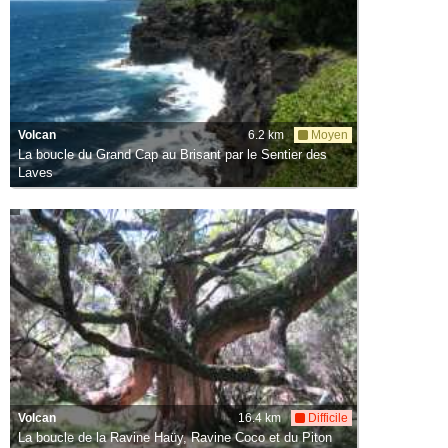
Volcan
6.2 km
Moyen
La boucle du Grand Cap au Brisant par le Sentier des
Laves
Volcan
16.4 km
Difficile
La boucle de la Ravine Haüy, Ravine Coco et du Piton