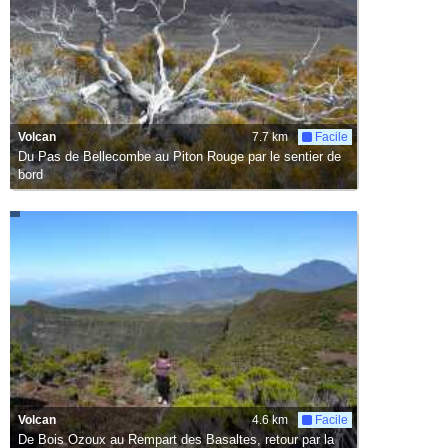
Volcan
7.7 km
Facile
Du Pas de Bellecombe au Piton Rouge par le sentier de
bord
Volcan
4.6 km
Facile
De Bois Ozoux au Rempart des Basaltes, retour par la