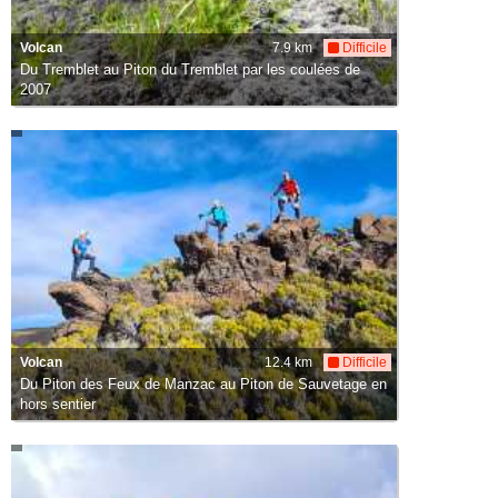
Volcan
7.9 km
Difficile
Du Tremblet au Piton du Tremblet par les coulées de
2007
Volcan
12.4 km
Difficile
Du Piton des Feux de Manzac au Piton de Sauvetage en
hors sentier