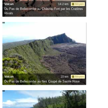
Volcan
14.2 km
Moyen
Du Pas de Bellecombe au Château Fort par les Cratères
Rivals
Volcan
10 km
Moyen
Du Pas de Bellecombe au Nez Coupé de Sainte Rose