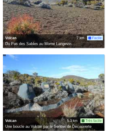
Volcan
7 km
Facile
Du Pas des Sables au Morne Langevin
Volcan
5.3 km
Très facile
Une boucle au Volcan par le Sentier de Découverte