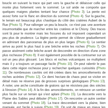
boucle en suivant la trace qui part vers la gauche et délaisser celle qui
monte plus fortement vers le sommet. Le sol aride ne comporte que
quelques maigres plantes tentant leur chance (
Photo 3
). La pente est
assez forte sur le flanc en direction du sommet (
Photo 4
). Sur la gauche,
le terrain est beaucoup plus chaotique du côté des cratères Aubert de la
Rue (
Photo 5
). Pour rallonger un peu la boucle, ce n'est pas une aventure
insurmontable que de marcher entre les cratères et le Chisny. Des traces
sont là pour le montrer mais les fissures du sol imposent cependant un
peu plus de prudence. La légère pente permet de s'élever graduellement
en admirant des panoramas de plus en plus larges (
Photo 6
). Le sentier
arrive au point le plus haut à une brèche entre les roches (
Photo 7
). On
passe aisément cette brèche avant de descendre en direction d'une zone
plus rocheuse (
Photo 8
). Il est également possible de la contourner sur un
sol un peu plus glissant. Les blocs et roches volcaniques se multiplient
mais il y a toujours un passage facile (
Photo 10
). On peut ralentir le pas
dans cette région rocheuse pour y rechercher quelques curiosités (
Photo
11
). De nombreuses cavités ont été créées dans les amoncellements de
roches acérées (
Photo 12
). Ce demi hectare de chaos peut se visiter en
détail mais ne réserve pas de grosses surprises géologiques (
Photo 13
).
A noter, une arche constituée de gratons qui ne résistera pas des siècles
à l'érosion (
Photo 14
). A la fin des amoncèlements, on retrouve un sentier
plus facile sur un terrain qui s'est aplani (
Photo 15
). La descente vers la
Plaine des Sables peut débuter (
Photo 17
). On rencontre un autre sentier
venant du sommet (
Photo 18
). La trace descendant vers la plaine, bien
marquée, est facile à suivre (
Photo 19
). On voit de mieux en mieux les