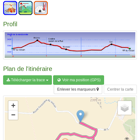
Profil
Plan de l'itinéraire
Télécharger la trace
Voir ma position (GPS)
Enlever les marqueurs
Centrer la carte
+
−