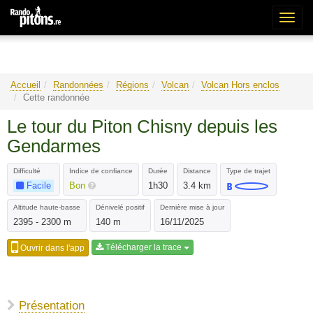
Bascu
la
naviga
Accueil
Randonnées
Régions
Volcan
Volcan Hors enclos
Cette randonnée
Le tour du Piton Chisny depuis les
Gendarmes
Difficulté
Indice de confiance
Durée
Distance
Type de trajet
Facile
Bon
1h30
3.4 km
Altitude haute-basse
Dénivelé positif
Dernière mise à jour
2395 - 2300 m
140 m
16/11/2025
Télécharger la trace
Ouvrir dans l'app
Présentation