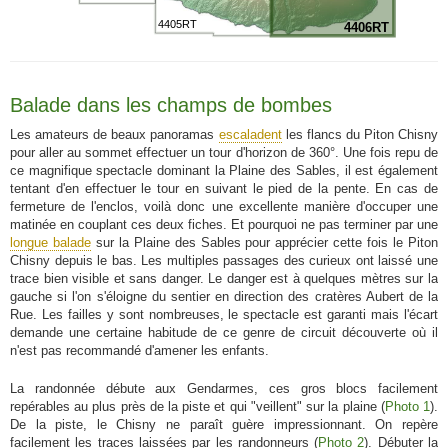
4405RT
4406RT
Balade dans les champs de bombes
Les amateurs de beaux panoramas
escaladent
les flancs du Piton Chisny
pour aller au sommet effectuer un tour d'horizon de 360°. Une fois repu de
ce magnifique spectacle dominant la Plaine des Sables, il est également
tentant d'en effectuer le tour en suivant le pied de la pente. En cas de
fermeture de l'enclos, voilà donc une excellente manière d'occuper une
matinée en couplant ces deux fiches. Et pourquoi ne pas terminer par une
longue balade
sur la Plaine des Sables pour apprécier cette fois le Piton
Chisny depuis le bas. Les multiples passages des curieux ont laissé une
trace bien visible et sans danger. Le danger est à quelques mètres sur la
gauche si l'on s'éloigne du sentier en direction des cratères Aubert de la
Rue. Les failles y sont nombreuses, le spectacle est garanti mais l'écart
demande une certaine habitude de ce genre de circuit découverte où il
n'est pas recommandé d'amener les enfants.
La randonnée débute aux Gendarmes, ces gros blocs facilement
repérables au plus près de la piste et qui "veillent" sur la plaine (
Photo 1
).
De la piste, le Chisny ne paraît guère impressionnant. On repère
facilement les traces laissées par les randonneurs (
Photo 2
). Débuter la