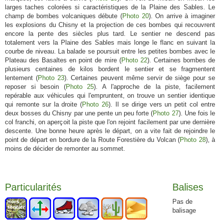
larges taches colorées si caractéristiques de la Plaine des Sables. Le
champ de bombes volcaniques débute (
Photo 20
). On arrive à imaginer
les explosions du Chisny et la projection de ces bombes qui recouvrent
encore la pente des siècles plus tard. Le sentier ne descend pas
totalement vers la Plaine des Sables mais longe le flanc en suivant la
courbe de niveau. La balade se poursuit entre les petites bombes avec le
Plateau des Basaltes en point de mire (
Photo 22
). Certaines bombes de
plusieurs centaines de kilos bordent le sentier et se fragmentent
lentement (
Photo 23
). Certaines peuvent même servir de siège pour se
reposer si besoin (
Photo 25
). A l'approche de la piste, facilement
repérable aux véhicules qui l'empruntent, on trouve un sentier identique
qui remonte sur la droite (
Photo 26
). Il se dirige vers un petit col entre
deux bosses du Chisny par une pente un peu forte (
Photo 27
). Une fois le
col franchi, on aperçoit la piste que l'on rejoint facilement par une dernière
descente. Une bonne heure après le départ, on a vite fait de rejoindre le
point de départ en bordure de la Route Forestière du Volcan (
Photo 28
), à
moins de décider de remonter au sommet.
Particularités
Balises
Pas de
balisage