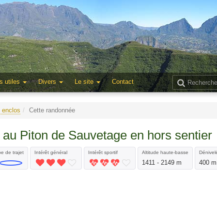
s utiles
Divers
Le site
Contact
 enclos
Cette randonnée
au Piton de Sauvetage en hors sentier
e de trajet
Intérêt général
Intérêt sportif
Altitude haute-basse
Dénivelé
1411 - 2149 m
400 m