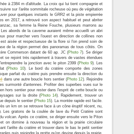
chée à 2384 m d'altitude. La croix qui lui tient compagnie et
rsuivre sur l'arête sommitale rocheuse où peu de végétation
ouver pour quelques instants le GRR2 et la piste empierrée
es en 2017, a retrouvé son aspect habituel et peut abriter
i Manzac, sa femme la Reine Fouche, plusieurs marrons au
 Les abords de la caverne auraient même accueilli un abri
lieux pour marcher vers l'ouest en direction de collines non
est aisée et respectueuse de la flore si l'on prend soin de
rase de la région permet des panoramas de tous côtés. On
ratère Commerson datant de 60 ap. JC (
Photo 7
). Se diriger
t se rejoint très rapidement à travers de vastes étendues
entreprendre la jonction avec le piton 2399 (
Photo 9
). Les
at (
Photo 10
). Le bord du cratère comporte des zones
sque parfait du cratère puis prendre ensuite la direction du
té
dans une autre boucle hors sentier (
Photo 12
). Rejoindre
ltes surmonté d'antennes. Profiter des superbes vues sur le
 en hors sentier pour rester dans l'esprit de cette boucle ou
aysages sur la droite (
Photo 14
). Rapidement, trouver un
e depuis le sentier (
Photo 15
). La montée rapide est facile.
rès un km on se retrouve face à un cône éruptif récent, nu,
). Les gratons de la coulée de lave du Petit Cratère sont
du volcan. Après ce cratère, se diriger ensuite vers le Piton
 on domine à nouveau la région et la prairie circulaire
ant l'arête du cratère et trouver dans le bas le petit sentier
nles puis rejoindre la grotte qu'on devine depuis la prairie.