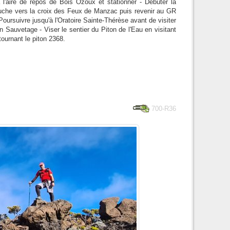
l'aire de repos de Bois Ozoux et stationner - Débuter la
che vers la croix des Feux de Manzac puis revenir au GR
Poursuivre jusqu'à l'Oratoire Sainte-Thérèse avant de visiter
n Sauvetage - Viser le sentier du Piton de l'Eau en visitant
tournant le piton 2368.
700-R36