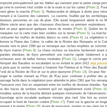
emprunté principalement par les fidèles qui viennent prier la petite vierge per
qui orne le sommet n'est visible ni de la route ni sur les cartes (
Photo 2
). Pou
vient gêner la marche (
Photo 3
). Redescendre et obliquer à droite pour retr
menant à la Caverne des Lataniers. La caverne, fouillée par les archéologu
plusieurs personnes en cas de pluie. Elle aurait longuement abrité le ro
18ème siècle ainsi que des chasseurs d'esclaves ou premiers explorateurs.
dont on peut apercevoir quelques traces de murets (
Photo 4
). Quitter les 
marquées sur la carte mais bien visibles sur le terrain (
Photo 5
). La marche 
contourner les touffes de branles blancs ou verts (
Photo 6
). La végétation 
domine la Plaine des Cafres, la vallée de la Rivière des Remparts et le C
ensuite vers le piton 2390 qui se remarque aux roches empilées au sommet e
de thym marron (
Photo 8
). Le chaos rocheux se traverse facilement avant d'
grandes étendues de thym permettent une marche rapide totalement à pl
rocheuses avec de belles formes minérales (
Photo 11
). Longer le cercle pre
Rempart des Basaltes en escaladant ou en évitant le piton 2412
déjà présen
la piste puis le sentier menant à l'oratoire Ste-Thérèse et le Piton des Basa
Fond de la Rivière de l'Est et sur le piton éponyme (
Photo 13
). On peut filer
longer le sentier menant au Piton de l'Eau pour continuer à profiter des p
passage facile dans la végétation pour atteindre le piton 2361 que l'on remarqu
Poursuivre vers l'est en serpentant entre les touffes de diverses brandes. Ap
où des traces de sentiers montrent qu'il est régulièrement visité (
Photo 16
instables autour de la bouche abritant quelques instruments de l'observatoire 
Sauvetage qu'on escalade quelques minutes plus tard. Une fois au sommet
occupant le fond de l'ancien cratère (
Photo 17
). Partir sur la gauche en longe
menant à la prairie (
Photo 18
). Avant de poursuivre, monter un peu dans les bra