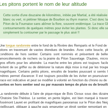
Les pitons portent le nom de leur altitude
Cette sortie d'une douzaine de kilomètres, initiée par Martial, a été réalis
blanc ou vert, ni piétiner fétuque de Bourbon ou thym marron. C'est donc la 
Piton de la Fournaise sans abîmer la flore, souvent endémique. La trace GP
contournements de quelques mètres pour éviter les plantes. Si donc elle se
simplement la contourner par le passage le plus aisé !!
Une
longue randonnée
entre le fond de la Rivière des Remparts et le Fond de l
pitons en traversant de vastes étendues de brandes. Avec cette boucle, 
conditions de hors sentier. Certains sont nommés et présentent de bel
amoncèlements de rochers ou la prairie du Piton Sauvetage. D'autres, micr
gros efforts pour les atteindre. La marche entre les pitons est toujours faci
évitent de se griffer ou de détériorer la nature déjà mise à mal par les tr
magnifiques. Certains petits pitons, envahis de branles poussant si serrés
mètres permet d'avancer. Il est toujours possible de les éviter en poursuivant
trace est indicative et peut se modifier à volonté en fonction du chrono ou de 
sorties en hors sentier seul ou par mauvais temps de pluie ou de brouill
La randonnée débute à l'aire de pique-nique de Bois Ozoux sous des dizain
l'Oratoire Ste-Thérèse. Le sentier, en pente légère, est bien marqué à travers
Josémont Lauret en profitant de magnifiques panoramas sur le Piton des Ne
vieillissant, obliquer à gauche puis emprunter un étroit sentier remontant 