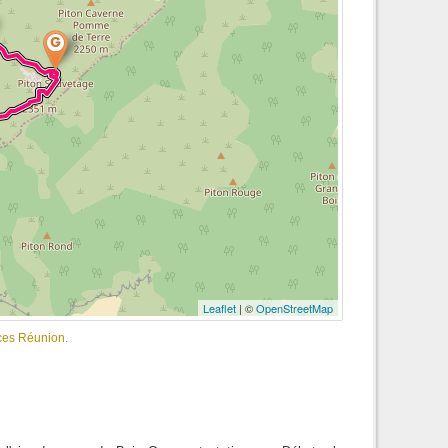
Leaflet
| ©
OpenStreetMap
nces Réunion
.