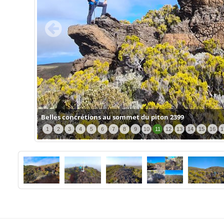
Belles concrétions au sommet du piton 2399
1
2
3
4
5
6
7
8
9
10
11
12
13
14
15
16
1