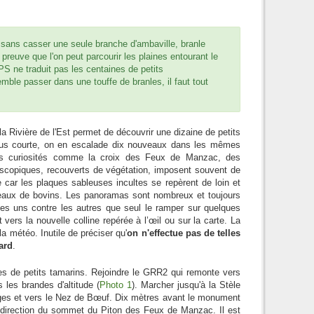
ée sans casser une seule branche d'ambaville, branle
preuve que l'on peut parcourir les plaines entourant le
S ne traduit pas les centaines de petits
mble passer dans une touffe de branles, il faut tout
a Rivière de l'Est permet de découvrir une dizaine de petits
plus courte, on en escalade dix nouveaux dans les mêmes
les curiosités comme la croix des Feux de Manzac, des
oscopiques, recouverts de végétation, imposent souvent de
le car les plaques sableuses incultes se repèrent de loin et
oupeaux de bovins. Les panoramas sont nombreux et toujours
 les uns contre les autres que seul le ramper sur quelques
 vers la nouvelle colline repérée à l’œil ou sur la carte. La
la météo. Inutile de préciser qu'
on n'effectue pas de telles
ard
.
es de petits tamarins. Rejoindre le GRR2 qui remonte vers
 les brandes d'altitude (
Photo 1
). Marcher jusqu'à la Stèle
iges et vers le Nez de Bœuf. Dix mètres avant le monument
en direction du sommet du Piton des Feux de Manzac. Il est