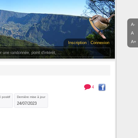
A-
A
A+
Inscription
Connexion
4
 positif
Dernière mise à jour
24/07/2023