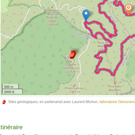
500 m
2000 ft
Sites géologiques, en partenariat avec Laurent Michon,
laboratoire Géoscie
Itinéraire