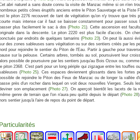
Cet abri naturel a sans doute connu la visite de Manzac même si on n'en trou
nombreux petits cônes éruptifs anciens entre le Piton Sauvetage et la Piste Fo
est le piton 2276 recouvert de tant de végétation qu'on n'y trouve que trè
courte mais intense car il faut se baisser constamment pour passer sous l
passer plus facilement le sac à dos (
Photo 21
). Cette ascension est facul
originale dans la descente. Le piton 2220 est plus facile d'accès. On ch
ponctués par endroits de quelques tamarins (
Photo 23
). On peut là aussi év
sur des zones sableuses sans végétation ou sur des sentiers créés par les pet
nord pour rejoindre le sentier du Piton de l'Eau. Partir à gauche pour traver
pause sur la pelouse. Certains arbres, tombés au sol, poursuivent leur crois
alors possible de poursuivre par les sentiers jusqu'au Bois Ozoux ou, comme 
le piton 2368. C'est parti pour un long périple qui zigzague entre les touffes
sableuses (
Photo 25
). Ces espaces deviennent glissants dans les fortes p
possible de rejoindre le Piton des Feux de Manzac ou de longer la vallée d
passe près d'un rocher dans lequel on voit deux nouvelles Vierges. Seuls les
deviner son emplacement (
Photo 27
). On aperçoit bientôt les lacets de la 
même genre de terrain que l'on n'aura peu quitté depuis le départ (
Photo 28
)
hors sentier jusqu'à l'aire de repos du point de départ.
Particularités