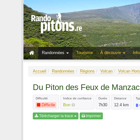
Randonnées
Tourisme
À découvrir
Info
Accueil
Randonnées
Régions
Volcan
Volcan Hors
Du Piton des Feux de Manzac 
Difficulté
Indice de confiance
Durée
Distance
Typ
Difficile
Bon
7h30
12.4 km
Télécharger la trace
Imprimer