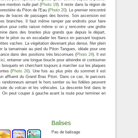
ve mention nulle part (
Photo 19
). Il reste dans la région de
restière du Piton de l'Eau (
Photo 20
). Le premier rencontré
s peu de traces de passages des bovins. Son ascension est
es branches. Il faut même ramper par endroits pour faire
tative pour cette raison même si on y rencontre une grotte
emine dans des branles plus grands que depuis le départ,
iter le piton ou en escalader les flancs en passant toujours
ites vaches. La végétation devenant plus dense, filer plein
ser la tamarinaie au pied du Piton Tangues, idéale pour une
sance dans des positions très biscornues (
Photo 24
). Il est
ici, entamer une longue boucle pour atteindre et contourner
 ou bosquets en cherchant toujours à marcher sur les plaques
entes (
Photo 26
). Une fois au plus près du sommet il est
'un affluent du Grand Bras Piton. Dans ce cas, le parcours
 randonneurs aimant le hors sentier ou les fidèles peuvent
route du volcan et les véhicules. La descente finit dans le
. On peut couper à gauche avant la route pour terminer en
Balises
Pas de balisage