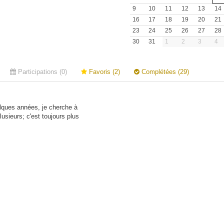
9
10
11
12
13
14
16
17
18
19
20
21
23
24
25
26
27
28
30
31
1
2
3
4
Participations (0)
Favoris (2)
Complétées (29)
uelques années, je cherche à
usieurs; c'est toujours plus