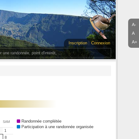
A-
A
A+
Inscription
Connexion
Randonnée complétée
SAM
Participation à une randonnée organisée
1
8