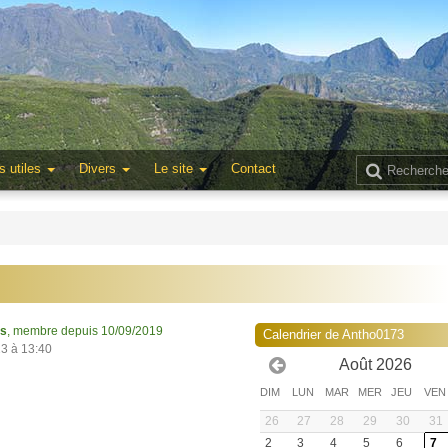
s utiles
Divers
Le site
Contact
ns
, membre depuis 10/09/2019
Calendrier de Antho0173
23 à 13:40
Août 2026
DIM
LUN
MAR
MER
JEU
VEN
26
27
28
29
30
31
2
3
4
5
6
7