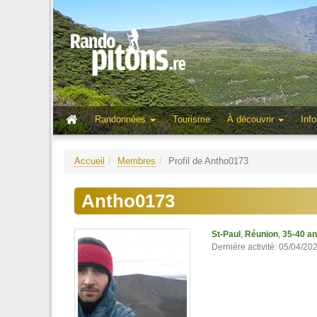
Randonnées
Tourisme
À découvrir
Info
Accueil
Membres
Profil de Antho0173
Antho0173
St-Paul
,
Réunion
,
35-40 a
Dernière activité: 05/04/20