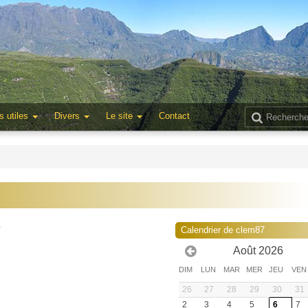
s utiles
Divers
Le site
Contact
0
Calendrier de clem87
Août 2026
DIM
LUN
MAR
MER
JEU
VEN
26
27
28
29
30
31
2
3
4
5
6
7