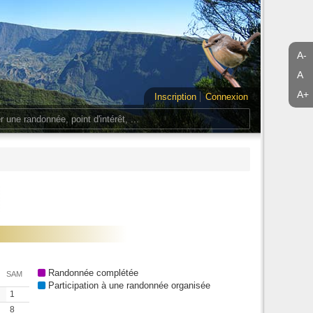
A-
A
A+
Inscription
Connexion
Randonnée complétée
SAM
Participation à une randonnée organisée
1
8