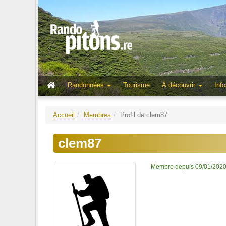
Randonnées
Tourisme
À découvrir
Info
Accueil
Membres
Profil de clem87
clem87
Membre depuis 09/01/202