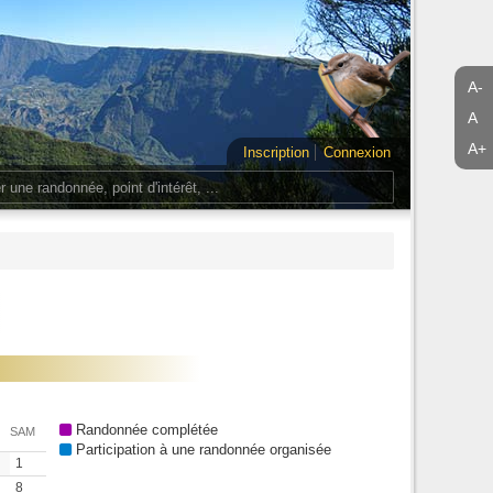
A-
A
A+
Inscription
Connexion
Randonnée complétée
SAM
Participation à une randonnée organisée
1
8