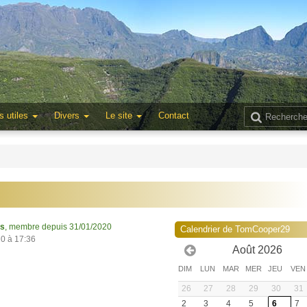
s utiles
Divers
Le site
Contact
ns
, membre depuis 31/01/2020
Calendrier de TomCooper29
20 à 17:36
Août 2026
DIM
LUN
MAR
MER
JEU
VEN
26
27
28
29
30
31
2
3
4
5
6
7