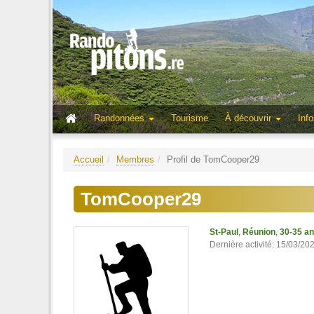
Randonnées
Tourisme
À découvrir
Info
Accueil
Membres
Profil de TomCooper29
TomCooper29
St-Paul
,
Réunion
,
30-35 a
Dernière activité: 15/03/20