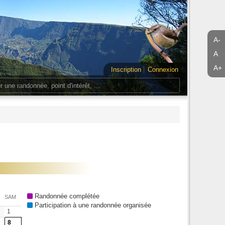
A-
A
A+
Inscription
Connexion
Randonnée complétée
SAM
Participation à une randonnée organisée
1
8