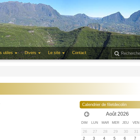
s utiles
Divers
Le site
Contact
5
Calendrier de filetdecolin
Août 2026
DIM
LUN
MAR
MER
JEU
VEN
26
27
28
29
30
31
2
3
4
5
6
7