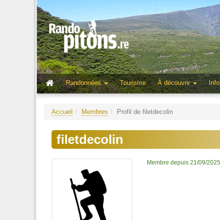
Randonnées
Tourisme
À découvrir
Info
Accueil
Membres
Profil de filetdecolin
filetdecolin
Membre depuis 21/09/202