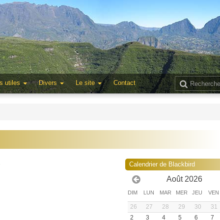
s utiles
Divers
Le site
Contact
1
Calendrier de Blackbird
Août 2026
DIM
LUN
MAR
MER
JEU
VEN
26
27
28
29
30
31
2
3
4
5
6
7