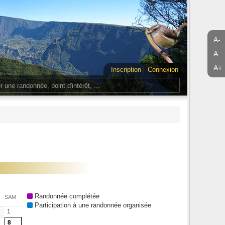
A-
A
A+
Inscription
Connexion
Randonnée complétée
SAM
Participation à une randonnée organisée
1
8