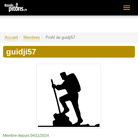
Bascu
la
naviga
Accueil
Membres
Profil de guidji57
guidji57
Membre depuis 04/11/2024