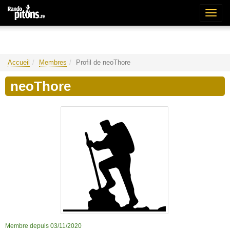
Bascu
la
naviga
Accueil
Membres
Profil de neoThore
neoThore
Membre depuis 03/11/2020