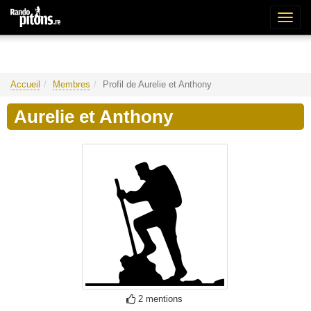
Bascu
la
naviga
Accueil
Membres
Profil de Aurelie et Anthony
Aurelie et Anthony
2 mentions