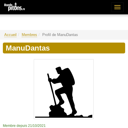
Bascu
la
naviga
Accueil
Membres
Profil de ManuDantas
ManuDantas
Membre depuis 21/10/2021