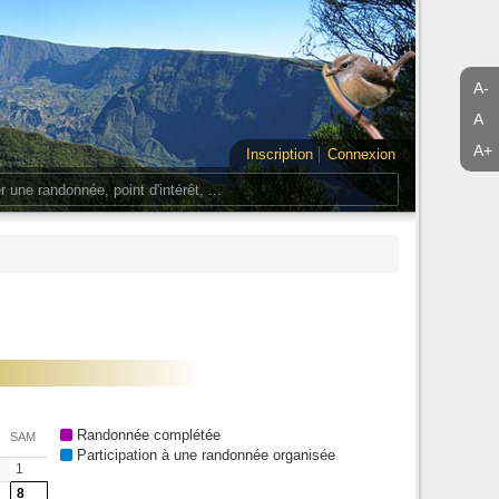
A-
A
A+
Inscription
Connexion
Randonnée complétée
SAM
Participation à une randonnée organisée
1
8