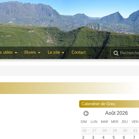
s utiles
Divers
Le site
Contact
2
Calendrier de Greu
Août 2026
DIM
LUN
MAR
MER
JEU
VEN
26
27
28
29
30
31
2
3
4
5
6
7