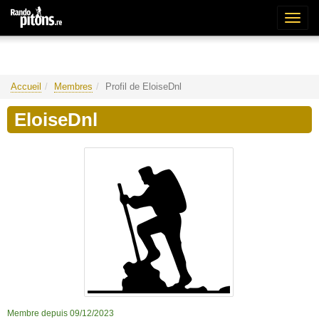
Bascu
la
naviga
Accueil
Membres
Profil de EloiseDnl
EloiseDnl
Membre depuis 09/12/2023