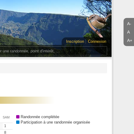
A-
A
A+
Inscription
Connexion
Randonnée complétée
SAM
Participation à une randonnée organisée
1
8