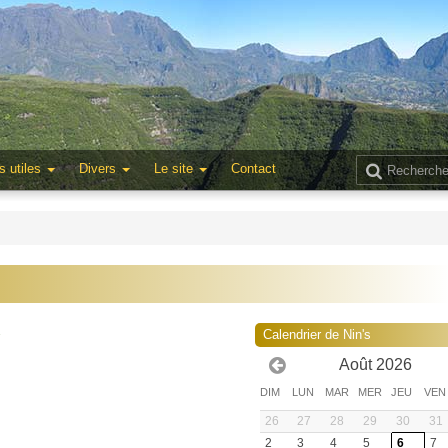
s utiles
Divers
Le site
Contact
1
Calendrier de Nin's
Août 2026
DIM
LUN
MAR
MER
JEU
VEN
26
27
28
29
30
31
2
3
4
5
6
7