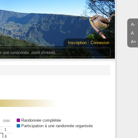
A-
A
A+
Inscription
Connexion
Randonnée complétée
SAM
Participation à une randonnée organisée
1
8