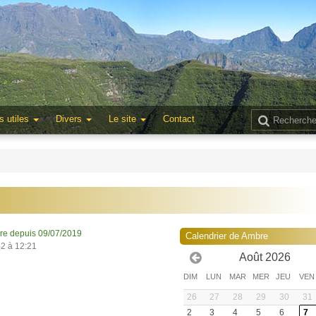
s utiles
Divers
Le site
Contact
re depuis 09/07/2019
Calendrier de Ambre
22 à 12:21
Août 2026
DIM
LUN
MAR
MER
JEU
VEN
26
27
28
29
30
31
2
3
4
5
6
7