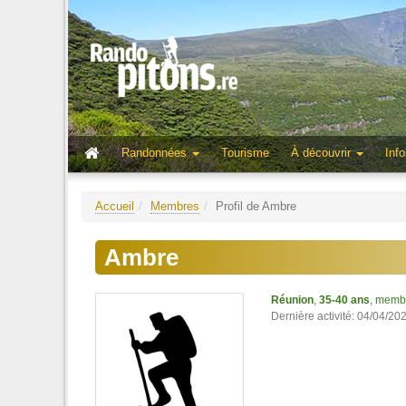
Randonnées
Tourisme
À découvrir
Info
Accueil
Membres
Profil de Ambre
Ambre
Réunion
,
35-40 ans
, memb
Dernière activité: 04/04/20