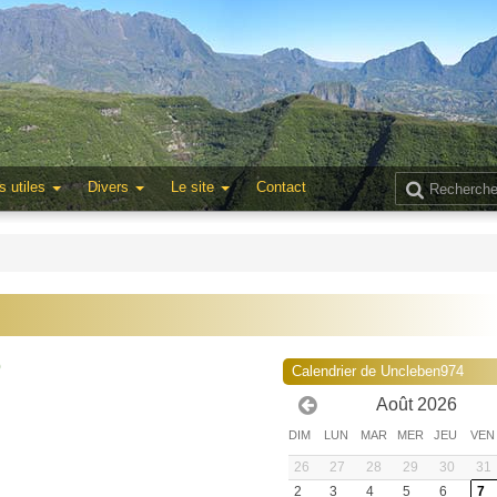
s utiles
Divers
Le site
Contact
0
Calendrier de Uncleben974
Août 2026
DIM
LUN
MAR
MER
JEU
VEN
26
27
28
29
30
31
2
3
4
5
6
7