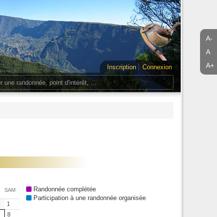
A-
A
A+
Inscription
Connexion
Randonnée complétée
SAM
Participation à une randonnée organisée
1
8