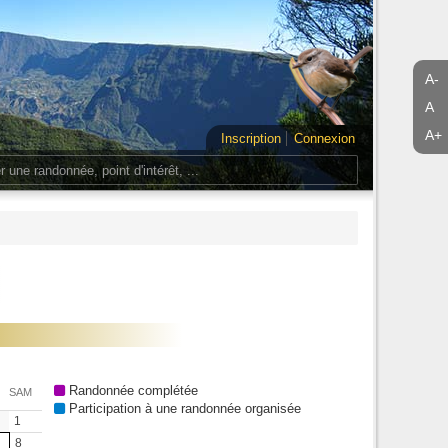
A-
A
A+
Inscription
Connexion
Randonnée complétée
SAM
Participation à une randonnée organisée
1
8