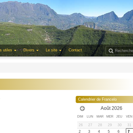
s utiles
Divers
Le site
Contact
4
Calendrier de Francelo
Août 2026
DIM
LUN
MAR
MER
JEU
VEN
26
27
28
29
30
31
2
3
4
5
6
7