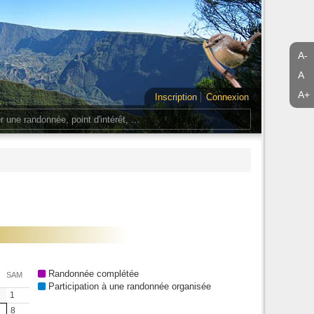
A-
A
A+
Inscription
Connexion
Randonnée complétée
SAM
Participation à une randonnée organisée
1
8