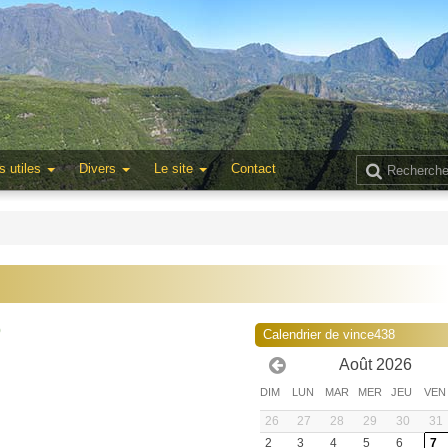
s utiles
Divers
Le site
Contact
0
Calendrier de vince438
Août 2026
DIM
LUN
MAR
MER
JEU
VEN
26
27
28
29
30
31
2
3
4
5
6
7