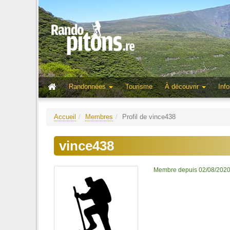
Randonnées
Tourisme
À découvrir
Info
Accueil
Membres
Profil de vince438
vince438
Membre depuis 02/08/202