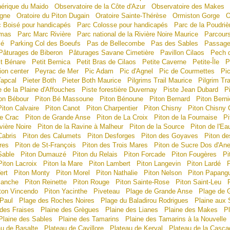
érique du Maido
Observatoire de la Côte d'Azur
Observatoire des Makes
igne
Oratoire du Piton Dugain
Oratoire Sainte-Thérèse
Ormiston Gorge
O
c Boisé pour handicapés
Parc Colosse pour handicapés
Parc de la Poudriè
imas
Parc Marc Rivière
Parc national de la Rivière Noire Maurice
Parcours
lé
Parking Col des Boeufs
Pas de Bellecombe
Pas des Sables
Passage
Pâturages de Biberon
Pâturages Savane Cimetière
Pavillon Cilaos
Pech 
it Bénare
Petit Bernica
Petit Bras de Cilaos
Petite Caverne
Petite-Île
P
ion center
Peyrac de Mer
Pic Adam
Pic d'Agnel
Pic de Courmettes
Pi
Tapcal
Pieter Both
Pieter Both Maurice
Pilgrims Trail Maurice
Pilgrim Tra
e de la Plaine d'Affouches
Piste forestière Duvernay
Piste Jean Dubard
P
on Bébour
Piton Bé Massoune
Piton Bénoune
Piton Bernard
Piton Berni
Piton Calvaire
Piton Canot
Piton Charpentier
Piton Chisny
Piton Chisny 
de Crac
Piton de Grande Anse
Piton de La Croix
Piton de la Fournaise
Pi
vière Noire
Piton de la Ravine à Malheur
Piton de la Source
Piton de l'Ea
Cabris
Piton des Calumets
Piton Desforges
Piton des Goyaves
Piton de
res
Piton de St-François
Piton des Trois Mares
Piton de Sucre Dos d'An
Sable
Piton Dumauzé
Piton du Relais
Piton Forcade
Piton Fougères
Pi
Piton Lacroix
Piton la Mare
Piton Lambert
Piton Langevin
Piton Lardé
ert
Piton Monty
Piton Morel
Piton Nathalie
Piton Nelson
Piton Papang
lanche
Piton Reinette
Piton Rouge
Piton Sainte-Rose
Piton Saint-Leu
ton Vincendo
Piton Yacinthe
Piveteau
Plage de Grande Anse
Plage de G
-Paul
Plage des Roches Noires
Plage du Baladirou Rodrigues
Plaine aux 
 des Fraises
Plaine des Grègues
Plaine des Lianes
Plaine des Makes
P
Plaine des Sables
Plaine des Tamarins
Plaine des Tamarins à la Nouvelle
au de Basalte
Plateau de Cavillore
Plateau de Kerval
Plateau de la Casca