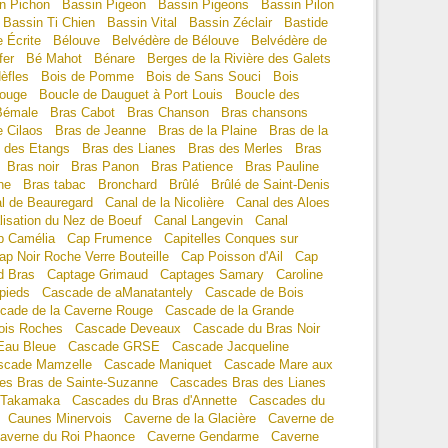
n Pichon
Bassin Pigeon
Bassin Pigeons
Bassin Pilon
Bassin Ti Chien
Bassin Vital
Bassin Zéclair
Bastide
 Écrite
Bélouve
Belvédère de Bélouve
Belvédère de
fer
Bé Mahot
Bénare
Berges de la Rivière des Galets
èfles
Bois de Pomme
Bois de Sans Souci
Bois
Rouge
Boucle de Dauguet à Port Louis
Boucle des
Bémale
Bras Cabot
Bras Chanson
Bras chansons
e Cilaos
Bras de Jeanne
Bras de la Plaine
Bras de la
 des Etangs
Bras des Lianes
Bras des Merles
Bras
Bras noir
Bras Panon
Bras Patience
Bras Pauline
ne
Bras tabac
Bronchard
Brûlé
Brûlé de Saint-Denis
l de Beauregard
Canal de la Nicolière
Canal des Aloes
lisation du Nez de Boeuf
Canal Langevin
Canal
p Camélia
Cap Frumence
Capitelles Conques sur
ap Noir Roche Verre Bouteille
Cap Poisson d'Ail
Cap
d Bras
Captage Grimaud
Captages Samary
Caroline
pieds
Cascade de aManatantely
Cascade de Bois
cade de la Caverne Rouge
Cascade de la Grande
ois Roches
Cascade Deveaux
Cascade du Bras Noir
Eau Bleue
Cascade GRSE
Cascade Jacqueline
scade Mamzelle
Cascade Maniquet
Cascade Mare aux
es Bras de Sainte-Suzanne
Cascades Bras des Lianes
 Takamaka
Cascades du Bras d'Annette
Cascades du
Caunes Minervois
Caverne de la Glacière
Caverne de
averne du Roi Phaonce
Caverne Gendarme
Caverne