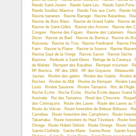
Rando Saint-Junien
Rando Saint-Leu
Rando Saint-Pons
Rando Souillac Maurice
Rando Trou aux Cerfs
Rando Va
Ravine bananes
Ravine Barrage
Ravine Batardeau
Rav
Ravine de Bois Blanc
Ravine de Grand Sable
Ravine de
Ravine de Saint-Gilles
Ravine des Avirons
Ravine des C
Congres
Ravine des Figues
Ravine des Lataniers
Ravi
Divon
Ravine du Baril
Ravine du Bernica
Ravine du Bra
Ruisseau
Ravine du Trou
Ravine Ferdinand
Ravine Fle
Faim
Ravine la Plaine
Ravine la Source
Ravine Mazeri
Ravine Saut de la Vierge
Ravine Savon
Ravine Sèche
Bassins
Redoute à Saint-Denis
Refuge de la Carança
de Mafate
Rempart des Basaltes
Rempart mountain
Ré
RF Bernica
RF des 1800
RF des Goyaves
Ribeauvillé
Jaunes
Rivière des galets
Rivière des Galets
Rivière 
Roches
Rivière du Mât
Rivière du Rempart
Rivière Lan
Louis
Rivière Savanne
Rivière Tamarins
Roc de l'Aigle
Roche Ecrite
Roche Écrite
Roche Écrite depuis Grand Îl
Australie
Roi des Tamarins
Rond des Chevrons
Roquef
des Colimaçons
Route des Laves
Route des Laves au T
Route du Volcan
Route forestière de Bébour Bélouve
Rou
Camélias
Route forestière des Camphriers
Route foresti
Takamaka
Route forestière du Haut Tévelave
Route fore
Omega
Route Hubert Delisle
Route Omega
Route Vaud
Sainte-Clothilde
Sainte-Marie
Sainte-Rose
Sainte-Suz