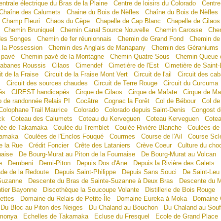
entrale électrique du Bras de la Plaine
Centre de loisirs du Colorado
Centre
Chaîne des Calumets
Chaine du Bois de Nèfles
Chaîne du Bois de Nèfles
Champ Fleuri
Chaos du Cèpe
Chapelle de Cap Blanc
Chapelle de Cilaos
Chemin Bruniquel
Chemin Canal Source Nouvelle
Chemin Carosse
Chem
 des Songes
Chemin de fer réunionnais
Chemin de Grand Fond
Chemin de 
 la Possession
Chemin des Anglais de Manapany
Chemin des Géraniums
 pavé
Chemin pavé de la Montagne
Chemin Quatre Sous
Chemin Queue 
 cabanes Roussis
Cilaos
Cimendef
Cimetière de l'Est
Cimetière de Saint-
it de la Fraise
Circuit de la Fraise Mont Vert
Circuit de l'ail
Circuit des ca
s
Circuit des sources chaudes
Circuit de Terre Rouge
Circuit du Curcuma
és
CIREST handicapés
Cirque de Cilaos
Cirque de Mafate
Cirque de Maf
b de randonnée Relais PI
Cocâtre
Cognac la Forêt
Col de Bébour
Col de
Colophane Trail Maurice
Colorado
Colorado depuis Saint-Denis
Congost d
ck
Coteau des Calumets
Coteau du Kerveguen
Coteau Kerveguen
Cotea
lée de Takamaka
Coulée du Tremblet
Coulée Rivière Blanche
Coulées de
kamaka
Coulées de l'Enclos Fouqué
Courmes
Course de l'Ail
Course Scl
e la Rue
Crédit Foncier
Crête des Lataniers
Crève Coeur
Culture du cho
naise
De Bourg-Murat au Piton de la Fournaise
De Bourg-Murat au Volcan
e
Dembeni
Demi-Piton
Depuis Dos d'Ane
Depuis la Rivière des Galets
ade de la Redoute
Depuis Saint-Philippe
Depuis Sans Souci
De Saint-Leu 
-Suzanne
Descente du Bras de Sainte-Suzanne à Deux Bras
Descente du 
ntier Bayonne
Discothèque la Soucoupe Volante
Distillerie de Bois Rouge
ettes
Domaine du Relais de Petite-Île
Domaine Eureka à Moka
Domaine 
Du Bloc au Piton des Neiges
Du Chaland au Bouchon
Du Chaland au Souf
monya
Echelles de Takamaka
Ecluse du Fresquel
Ecole de Grand Place