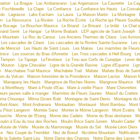
attoir
La Brague
Lac Ambaravano
Lac Argamasse
La Caunette
La Ca
c Fischboedle
La Clape
La Confiance
La Confiance les Hauts
La Conval
ido
Lagrasse
Lake Eacham
La Laura
La Maison Martin
La Montagne
on
La Ressource
La Rivière
La Roche Écrite
La Roche qui Pleure Souill
e Bocage
Le Bouchon Maurice
Le Briand
Le Brisant
Le brûlé
Le Chat e
rand Serré
Le Hangar
Le Morne Brabant
LEP agricole de Saint-Joseph
e Mountain
Le Roc du Caroux
Les Anciens Thermes de Cilaos
Les Aviron
Les cascades de Cilaos
Les cascades de la Rivière Sainte-Suzanne
Les 
 de Menciol
Les Hauts de Saint Louis
Les Makes
Les marmites de Fleur
énice
Les sources du Bras d'Annette
Les Trois cascades à Hell Bourg
Le
e Tampon
Le Tapage
LeTévelave
Le Trou aux Cerfs de Curepipe
Lever de
s Mouton
Ligne Chevalier
Ligne de la Grande Ravine
Ligne d'Equerre
Lig
é
Macchabee Trail Maurice
Machabée Trail
Mafate
Mafate Bras de Sain
on du Volcan
Maison forestière de la Providence
Maison Laclos
Maison M
Manapany les Hauts
Mangrove de Roches Noires
Mangrove Maurice
M
 à Montfleury
Mare à Poule d'Eau
Mare à vieille Place
Mare Chevrettes
leurs jaunes salle à manger
Marmites de Fleurs Jaunes
Massif du Cratère
ima Choungui
Mlima Dziani Bolé
Montagne de Saint-Denis
Montagne du L
Mont Alaric
Mont Andranara
Montauban
Montausé
Mont Bambou
Mont 
u Piton Langevin
Montée Sano
Monter le Morne Langevin
Mont Evatra
M
ourche
Morne de l'Etang
Morne des Cadets
Morne du Bras deslianes
Mo
oulin à Eau du tour des Roches
Moulin Brice Saint-Junien
Moulin Cader
Musée de Vilèle
Musée du Marronnage
Musée du Sel
Musée Léon Dierx
se
Nez Coupé du Tremblet
Nez de Boeuf
Nicolière Mountain
Nidificatio
e la Salette Saint-Leu
Notre Dame des Champs
Notre Dame des Laves