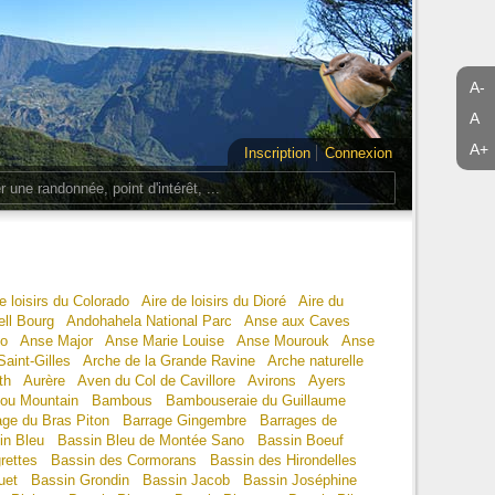
A-
A
A+
Inscription
Connexion
e loisirs du Colorado
Aire de loisirs du Dioré
Aire du
ll Bourg
Andohahela National Parc
Anse aux Caves
io
Anse Major
Anse Marie Louise
Anse Mourouk
Anse
aint-Gilles
Arche de la Grande Ravine
Arche naturelle
th
Aurère
Aven du Col de Cavillore
Avirons
Ayers
ou Mountain
Bambous
Bambouseraie du Guillaume
age du Bras Piton
Barrage Gingembre
Barrages de
in Bleu
Bassin Bleu de Montée Sano
Bassin Boeuf
rettes
Bassin des Cormorans
Bassin des Hirondelles
uet
Bassin Grondin
Bassin Jacob
Bassin Joséphine