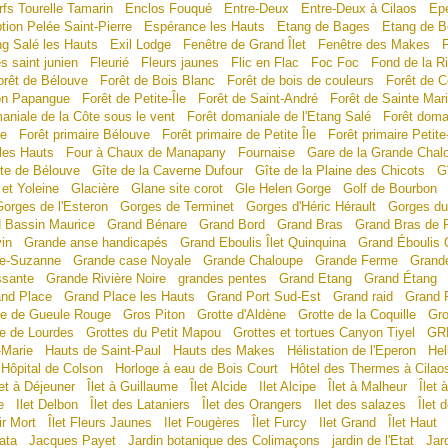
fs Tourelle Tamarin
Enclos Fouqué
Entre-Deux
Entre-Deux à Cilaos
Ep
tion Pelée Saint-Pierre
Espérance les Hauts
Etang de Bages
Etang de B
g Salé les Hauts
Exil Lodge
Fenêtre de Grand Îlet
Fenêtre des Makes
es saint junien
Fleurié
Fleurs jaunes
Flic en Flac
Foc Foc
Fond de la Ri
orêt de Bélouve
Forêt de Bois Blanc
Forêt de bois de couleurs
Forêt de C
ton Papangue
Forêt de Petite-Île
Forêt de Saint-André
Forêt de Sainte Mar
aniale de la Côte sous le vent
Forêt domaniale de l'Etang Salé
Forêt doma
re
Forêt primaire Bélouve
Forêt primaire de Petite Île
Forêt primaire Petite-
 les Hauts
Four à Chaux de Manapany
Fournaise
Gare de la Grande Chal
te de Bélouve
Gîte de la Caverne Dufour
Gîte de la Plaine des Chicots
G
et Yoleine
Glacière
Glane site corot
Gle Helen Gorge
Golf de Bourbon
orges de l'Esteron
Gorges de Terminet
Gorges d'Héric Hérault
Gorges du
 Bassin Maurice
Grand Bénare
Grand Bord
Grand Bras
Grand Bras de 
in
Grande anse handicapés
Grand Eboulis Îlet Quinquina
Grand Éboulis 
te-Suzanne
Grande case Noyale
Grande Chaloupe
Grande Ferme
Grand
ssante
Grande Rivière Noire
grandes pentes
Grand Etang
Grand Étang
nd Place
Grand Place les Hauts
Grand Port Sud-Est
Grand raid
Grand 
e de Gueule Rouge
Gros Piton
Grotte d'Aldène
Grotte de la Coquille
Gro
e de Lourdes
Grottes du Petit Mapou
Grottes et tortues Canyon Tiyel
GR
-Marie
Hauts de Saint-Paul
Hauts des Makes
Hélistation de l'Eperon
Hel
Hôpital de Colson
Horloge à eau de Bois Court
Hôtel des Thermes à Cilao
let à Déjeuner
Îlet à Guillaume
Îlet Alcide
Ilet Alcipe
Îlet à Malheur
Îlet 
e
Ilet Delbon
Îlet des Lataniers
Îlet des Orangers
Ilet des salazes
Îlet 
ir Mort
Îlet Fleurs Jaunes
Ilet Fougères
Îlet Furcy
Ilet Grand
Îlet Haut
Tata
Jacques Payet
Jardin botanique des Colimaçons
jardin de l'Etat
Jar