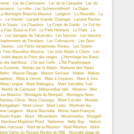
yenne
Lac de Cammazes
Lac de la Cavayère
Lac de
escence
La crête
Lac Schiessrothried
La Digue
La Montagne Blanche Maurice
Langevin
La Nouvelle
La
ac
La Vienne
Lazaret Grande Chaloupe
Lazaret Ravine
t la Souris
Le Chaudron
Le Corps de Garde
Le Gol les
Le Parc Boisé le Port
Le Petit Hohneck
Le Plate
Le
s
Les barrages de Takamaka
Les bassins
Les bassins
charbonniers du Tévelave
Les Colimaçons
Les Deux
s Jaunes
Les Petits tamponnais Ruraux
Les Quatre
s Trois Mamelles Maurice
Les trois Mares à Cilaos
Les
 soleil depuis le Piton des neiges
L'Hermitage les Bains
ne des bambous
L'île aux Cerfs
L'Îlet Paradisiaque
te-Suzanne
Mafate par le Maido
Mahavel des Hauts
artin
Maison Rouge
Maison Servaux
Makes
Makes
apleton
Mare à citrons
Mare à Goyaves
Mare à Jonc
Mare Longue
Mare Mahogany
Mare Sarcelles Trail
Menhir de Ceinturat
Millaa-millaa falls
Minerve
Mini
ion Maurice
Montagne du Rempart
Montagne Noire
Bambou Olivia
Mont Choungui
Mont Cocotte
Montée
ontgaillard
Mont Limon
Mont Lubin
Montvert les
rne Langevin
Morne Macouba
Morne Saint-François
Moulin Kader
Moux
Mtsamboro
Mtsamoudou
Mungalli
Nambour-Mapleton Road
Narbonne
Nelly Bay
Nelson
n des macouas
Nord de la Réunion
Nord Réunion
Notre
Notre Dame du Rosaire Rivière du Mât
Nouvelle plage du