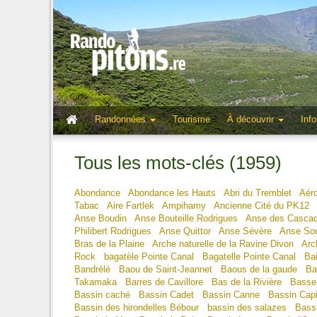
Randonnées
Tourisme
À découvrir
Info
Tous les mots-clés (1959)
Abondance
Abondance les Hauts
Abri du Tremblet
Aéro
Tabac
Aire Fartlek
Ampihamy
Ancienne Cité du PK12
Anse Boudin
Anse Bouteille Rodrigues
Anse des Casca
Philibert Rodrigues
Anse Quittor
Anse Sévère
Anse Sou
Bras de la Plaine
Arche naturelle de la Ravine Divon
Arc
Rock
bagatèle Pointe Canal
Bagatelle Pointe Canal
Ba
Bandrélé
Baou de Saint-Jeannet
Baous de la gaude
Ba
Takamaka
Barres de Cavillore
Bas de la Rivière
Basse
Bassin caché
Bassin Cadet
Bassin Canne
Bassin Capil
Bassin des hirondelles Bébour
bassin des salazes
Bass