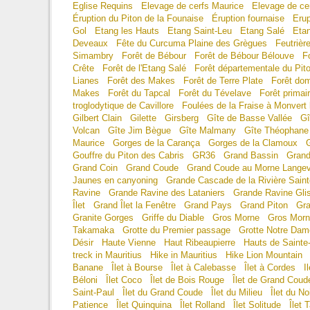
Eglise Requins
Elevage de cerfs Maurice
Elevage de cer
Éruption du Piton de la Founaise
Éruption fournaise
Erup
Gol
Etang les Hauts
Etang Saint-Leu
Etang Salé
Etan
Deveaux
Fête du Curcuma Plaine des Grègues
Feutrièr
Simambry
Forêt de Bébour
Forêt de Bébour Bélouve
F
Crête
Forêt de l'Etang Salé
Forêt départementale du Pi
Lianes
Forêt des Makes
Forêt de Terre Plate
Forêt dom
Makes
Forêt du Tapcal
Forêt du Tévelave
Forêt primai
troglodytique de Cavillore
Foulées de la Fraise à Monvert
Gilbert Clain
Gilette
Girsberg
Gîte de Basse Vallée
Gî
Volcan
Gîte Jim Bègue
Gîte Malmany
Gîte Théophane 
Maurice
Gorges de la Carança
Gorges de la Clamoux
G
Gouffre du Piton des Cabris
GR36
Grand Bassin
Grand
Grand Coin
Grand Coude
Grand Coude au Morne Langev
Jaunes en canyoning
Grande Cascade de la Rivière Sain
Ravine
Grande Ravine des Lataniers
Grande Ravine Gli
Îlet
Grand Îlet la Fenêtre
Grand Pays
Grand Piton
Gra
Granite Gorges
Griffe du Diable
Gros Morne
Gros Morn
Takamaka
Grotte du Premier passage
Grotte Notre Dam
Désir
Haute Vienne
Haut Ribeaupierre
Hauts de Sainte
treck in Mauritius
Hike in Mauritius
Hike Lion Mountain
Banane
Îlet à Bourse
Îlet à Calebasse
Îlet à Cordes
I
Béloni
Îlet Coco
Îlet de Bois Rouge
Îlet de Grand Coud
Saint-Paul
Îlet du Grand Coude
Îlet du Milieu
Îlet du No
Patience
Îlet Quinquina
Îlet Rolland
Îlet Solitude
Îlet 