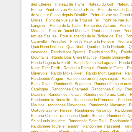
des Chênes
Plateau de Thym
Plateau du Gol
Plateau 
Forme
Point de vue Alexandra Falls
Point de vue de Cap
de vue sur Cilaos depuis Dimitile
Point de vue sur Grand
Makes
Point de vue sur le Trou de Fer
Point de vue sur
Langevin
Pointe de la Table
Pointe des Avirons
Pointe
Marcelin
Pont de Daniel Minerve
Pont de la Liane
Pont
tortues Sazilée
Pont suspendu de la Rivière de l'Est
Pon
Caravelle
Prévallée
Priest's Peak à la Fenêtre
Promena
Quai Henri Dalleau
Quai Neuf
Quartier de la Redoute
Q
cascades
Rando Alice Springs
Rando Anna Bay
Rando
Mountains
Rando Bois Chéri Maurice
Rando Bonneville
Rando Cognac la Forêt
Rando Domaine Lagrave
Rando 
Kings Park Perth
Rando La Franqui
Rando la Glane
Ra
Minervois
Rando Moka River
Rando Mont Lagrave
Ran
Randonnée Aragon
Randonnée arrière pays niçois
Rando
Black River
Randonnée Bugarach
Randonnée bush austr
Catalogne
Randonnée Chamarel
Randonnée Cluny
Ran
Dauphin
Randonnée Hérault
Randonnée Île aux Cerfs
R
Randonnée la Nouvelle
Randonnée la Preneuse
Randonn
Maurice
randonnée Mayronnes
Randonnée Mazamet
R
Oratoire Sainte-Thérèse
Randonnée Paniandy
Randonné
Plateau Caillou
randonnée Quatre Bornes
Randonnée Qu
Saint-Louis Maurice
Randonnée Saint-Paul
Randonnée S
Randonnée Tourelle Tamarin
Randonnée Trassanel
Rand
piton du Canot
Rando piton Savanne
Rando Plateau de 