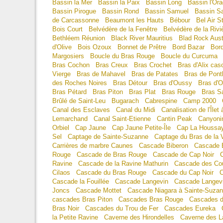
Bassin la Mer
Bassin la Paix
Bassin Long
Bassin l'Or
Bassin Pirogue
Bassin Rond
Bassin Samuel
Bassin Sa
de Carcassonne
Beaumont les Hauts
Bébour
Bel Air S
Bois Court
Belvédère de la Fenêtre
Belvédère de la Rivi
Bethléem Réunion
Black River Mauritius
Blad Rock Aust
d'Olive
Bois Ozoux
Bonnet de Prêtre
Bord Bazar
Bor
Margosiers
Boucle du Bras Rouge
Boucle du Curcuma
Bras Cochon
Bras Creux
Bras Crochet
Bras d'Alix cas
Vierge
Bras de Mahavel
Bras de Patates
Bras de Pont
des Roches Noires
Bras Détour
Bras d'Oussy
Bras d'
Bras Pétard
Bras Piton
Bras Plat
Bras Rouge
Bras S
Brûlé de Saint-Leu
Bugarach
Cabrespine
Camp 2000
Canal des Esclaves
Canal du Midi
Canalisation de l'Îlet
Lemarchand
Canal Saint-Etienne
Cantin Peak
Canyonin
Orbiel
Cap Jaune
Cap Jaune Petite-Île
Cap La Houssa
Sel
Captage de Sainte-Suzanne
Captage du Bras de la 
Carrières de marbre Caunes
Cascade Biberon
Cascade 
Rouge
Cascade de Bras Rouge
Cascade de Cap Noir
Ravine
Cascade de la Ravine Mathurin
Cascade des Co
Cilaos
Cascade du Bras Rouge
Cascade du Cap Noir
C
Cascade la Fouillée
Cascade Langevin
Cascade Langevi
Joncs
Cascade Mottet
Cascade Niagara à Sainte-Suza
cascades Bras Piton
Cascades Bras Rouge
Cascades de
Bras Noir
Cascades du Trou de Fer
Cascades Eureka
la Petite Ravine
Caverne des Hirondelles
Caverne des L