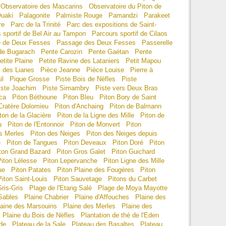
Observatoire des Mascarins
Observatoire du Piton de
uaki
Palagonite
Palmiste Rouge
Pamandzi
Parakeet
re
Parc de la Trinité
Parc des expositions de Saint-
 sportif de Bel Air au Tampon
Parcours sportif de Cilaos
 de Deux Fesses
Passage des Deux Fesses
Passerelle
de Bugarach
Pente Carozin
Pente Gaétan
Pente
etite Plaine
Petite Ravine des Lataniers
Petit Mapou
c des Lianes
Pièce Jeanne
Pièce Louise
Pierre à
il
Pique Grosse
Piste Bois de Nèfles
Piste
iste Joachim
Piste Simambry
Piste vers Deux Bras
ca
Piton Béthoune
Piton Bleu
Piton Bory de Saint
Cratère Dolomieu
Piton d'Anchaing
Piton de Balmann
ton de la Glacière
Piton de la Ligne des Mille
Piton de
u
Piton de l'Entonnoir
Piton de Monvert
Piton
s Merles
Piton des Neiges
Piton des Neiges depuis
e
Piton de Tangues
Piton Deveaux
Piton Doré
Piton
ton Grand Bazard
Piton Gros Galet
Piton Guichard
Piton Lélesse
Piton Lepervanche
Piton Ligne des Mille
ue
Piton Patates
Piton Plaine des Fougères
Piton
Piton Saint-Louis
Piton Sauvetage
Pitons du Carbet
ris-Gris
Plage de l'Etang Salé
Plage de Moya Mayotte
Sables
Plaine Chabrier
Plaine d'Affouches
Plaine des
laine des Marsouins
Plaine des Merles
Plaine des
Plaine du Bois de Nèfles
Plantation de thé de l'Eden
de
Plateau de la Sale
Plateau des Basaltes
Plateau