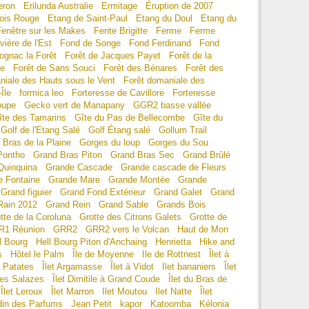
eron
Erilunda Australie
Ermitage
Éruption de 2007
ois Rouge
Etang de Saint-Paul
Etang du Doul
Etang du
Fenêtre sur les Makes
Fente Brigitte
Ferme
Ferme
vière de l'Est
Fond de Songe
Fond Ferdinand
Fond
ognac la Forêt
Forêt de Jacques Payet
Forêt de la
ie
Forêt de Sans Souci
Forêt des Bénares
Forêt des
niale des Hauts sous le Vent
Forêt domaniale des
Île
formica leo
Forteresse de Cavillore
Forteresse
oupe
Gecko vert de Manapany
GGR2 basse vallée
îte des Tamarins
Gîte du Pas de Bellecombe
Gîte du
Golf de l'Etang Salé
Golf Étang salé
Gollum Trail
 Bras de la Plaine
Gorges du loup
Gorges du Sou
Pontho
Grand Bras Piton
Grand Bras Sec
Grand Brûlé
Quinquina
Grande Cascade
Grande cascade de Fleurs
e Fontaine
Grande Mare
Grande Montée
Grande
Grand figuier
Grand Fond Extérieur
Grand Galet
Grand
Rain 2012
Grand Rein
Grand Sable
Grands Bois
tte de la Coroluna
Grotte des Citrons Galets
Grotte de
R1 Réunion
GRR2
GRR2 vers le Volcan
Haut de Mon
l Bourg
Hell Bourg Piton d'Anchaing
Henrietta
Hike and
s
Hôtel le Palm
Île de Moyenne
Ile de Rottnest
Îlet à
à Patates
Îlet Argamasse
Îlet à Vidot
Ilet bananiers
Îlet
des Salazes
Îlet Dimitile à Grand Coude
Îlet du Bras de
Îlet Leroux
Îlet Marron
Ilet Moutou
Ilet Natte
Îlet
din des Parfums
Jean Petit
kapor
Katoomba
Kélonia