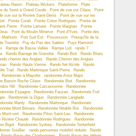
lateau Raisin
Plateau Wickers
Plateforme
Plate
ue du Serré à Grand Coude
Point de vue sur Cilaos
Point
de vue sur la Rivière Saint-Denis
Point de vue sur les
Sel
Pointe Corail
Pointe Coton Rodrigues
Pointe de
int Pierre
Pointe Lamare
Pointe Maignan
Pointe
 Deux
Pont du Moulin Minerve
Pont d'Yves
Ponte des
t Mathurin
Port Sud Est
Possession
Presqu'île de la
de Tourette
Puy du Pas des Sables
Puys Ramond
ki
Rampe de Basse Vallée
Rampe Liot
rando 7
ra
Rando Barrage de Gravette
Rando Biot
Rando Blues
ando chemin des Anglais
Rando Chemin des Anglais
ssan
Rando Haute Vienne
Rando Ilet Alcide
Rando
le Trail
Rando Martinique Saint-Pierre
Rando
Randonnée à Mayotte
randonnée Anse Major
e Bassin Roche Cilaos
Randonnée Biot
Randonnée
dos Hill
Randonnée Carcassonne
Randonnée
ndonnée Espagne
Randonnée Fauzan
Randonnée Fort
ape
Randonnée la Digue
Randonnée Langlade
ndonnée Manly
Randonnée Martinique
Randonnée
onnée Mont Bénara
Randonnée Nitable Roc
Randonnée
 Mont-vert
Randonnée Piton Saint-Leu
Randonnée
 Rivière Chaude
Randonnée Rodrigues
Randonnée
on Bignt
Randonnée Sydney
Randonnée Tenterfield
onner Souillac
rando personnes mobilité réduite
Rando
Rando Ravin des Charbonniers
Rando Ravin des Hêtres