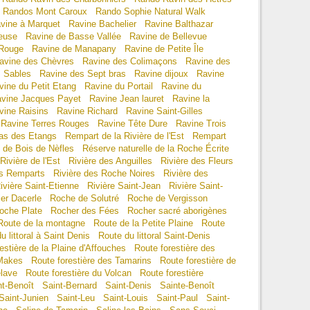
Randos Mont Caroux
Rando Sophie Natural Walk
vine à Marquet
Ravine Bachelier
Ravine Balthazar
euse
Ravine de Basse Vallée
Ravine de Bellevue
 Rouge
Ravine de Manapany
Ravine de Petite Île
avine des Chèvres
Ravine des Colimaçons
Ravine des
s Sables
Ravine des Sept bras
Ravine dijoux
Ravine
vine du Petit Etang
Ravine du Portail
Ravine du
vine Jacques Payet
Ravine Jean lauret
Ravine la
vine Raisins
Ravine Richard
Ravine Saint-Gilles
Ravine Terres Rouges
Ravine Tête Dure
Ravine Trois
as des Etangs
Rempart de la Rivière de l'Est
Rempart
 de Bois de Nèfles
Réserve naturelle de la Roche Écrite
Rivière de l'Est
Rivière des Anguilles
Rivière des Fleurs
es Remparts
Rivière des Roche Noires
Rivière des
ivière Saint-Etienne
Rivière Saint-Jean
Rivière Saint-
er Dacerle
Roche de Solutré
Roche de Vergisson
oche Plate
Rocher des Fées
Rocher sacré aborigènes
Route de la montagne
Route de la Petite Plaine
Route
u littoral à Saint Denis
Route du littoral Saint-Denis
estière de la Plaine d'Affouches
Route forestière des
 Makes
Route forestière des Tamarins
Route forestière de
elave
Route forestière du Volcan
Route forestière
nt-Benoît
Saint-Bernard
Saint-Denis
Sainte-Benoît
Saint-Junien
Saint-Leu
Saint-Louis
Saint-Paul
Saint-