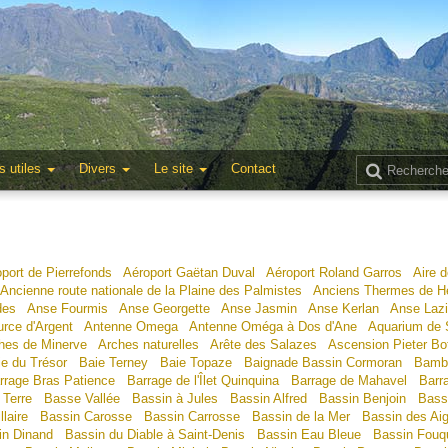
s utiles
Divers
Le site
Contact
port de Pierrefonds
Aéroport Gaëtan Duval
Aéroport Roland Garros
Aire d
Ancienne route nationale de la Plaine des Palmistes
Anciens Thermes de He
des
Anse Fourmis
Anse Georgette
Anse Jasmin
Anse Kerlan
Anse Laz
rce d'Argent
Antenne Omega
Antenne Oméga à Dos d'Ane
Aquarium de S
hes de Minerve
Arches naturelles
Arête des Salazes
Ascension Pieter Bo
ie du Trésor
Baie Terney
Baie Topaze
Baignade Bassin Cormoran
Bamb
rrage Bras Patience
Barrage de l'Îlet Quinquina
Barrage de Mahavel
Barr
 Terre
Basse Vallée
Bassin à Jules
Bassin Alfred
Bassin Benjoin
Bass
laire
Bassin Carosse
Bassin Carrosse
Bassin de la Mer
Bassin des Aig
in Dinand
Bassin du Diable à Saint-Denis
Bassin Eau Bleue
Bassin Fouq