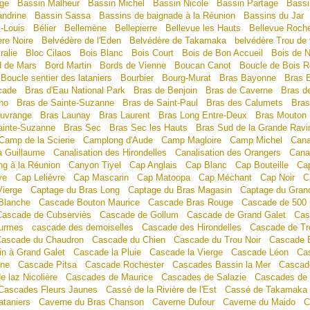
age
Bassin Malheur
Bassin Michel
Bassin Nicole
Bassin Partage
Bassi
ndrine
Bassin Sassa
Bassins de baignade à la Réunion
Bassins du Jar
t-Louis
Bélier
Bellemène
Bellepierre
Bellevue les Hauts
Bellevue Roche
ère Noire
Belvédère de l'Eden
Belvédère de Takamaka
belvédère Trou de 
ralie
Bloc Cilaos
Bois Blanc
Bois Court
Bois de Bon Accueil
Bois de N
d de Mars
Bord Martin
Bords de Vienne
Boucan Canot
Boucle de Bois 
Boucle sentier des lataniers
Bourbier
Bourg-Murat
Bras Bayonne
Bras 
cade
Bras d'Eau National Park
Bras de Benjoin
Bras de Caverne
Bras d
ho
Bras de Sainte-Suzanne
Bras de Saint-Paul
Bras des Calumets
Bras
Ouvrange
Bras Launay
Bras Laurent
Bras Long Entre-Deux
Bras Mouton
ainte-Suzanne
Bras Sec
Bras Sec les Hauts
Bras Sud de la Grande Ravi
Camp de la Scierie
Camplong d'Aude
Camp Magloire
Camp Michel
Cana
 à Guillaume
Canalisation des Hirondelles
Canalisation des Orangers
Cana
g à la Réunion
Canyon Tiyel
Cap Anglais
Cap Blanc
Cap Bouteille
Ca
ye
Cap Lelièvre
Cap Mascarin
Cap Matoopa
Cap Méchant
Cap Noir
C
Vierge
Captage du Bras Long
Captage du Bras Magasin
Captage du Gran
Blanche
Cascade Bouton Maurice
Cascade Bras Rouge
Cascade de 500 
Cascade de Cubserviès
Cascade de Gollum
Cascade de Grand Galet
Cas
urmes
cascade des demoiselles
Cascade des Hirondelles
Cascade de Tr
ascade du Chaudron
Cascade du Chien
Cascade du Trou Noir
Cascade 
n à Grand Galet
Cascade la Pluie
Cascade la Vierge
Cascade Léon
Ca
nne
Cascade Pitsa
Cascade Rochester
Cascades Bassin la Mer
Cascad
 laz Nicolière
Cascades de Maurice
Cascades de Salazie
Cascades de
Cascades Fleurs Jaunes
Cassé de la Rivière de l'Est
Cassé de Takamaka
ataniers
Caverne du Bras Chanson
Caverne Dufour
Caverne du Maido
C