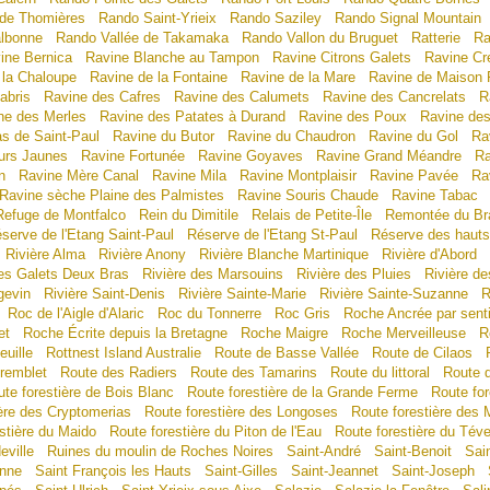
 de Thomières
Rando Saint-Yrieix
Rando Saziley
Rando Signal Mountain
lbonne
Rando Vallée de Takamaka
Rando Vallon du Bruguet
Ratterie
Ra
ine Bernica
Ravine Blanche au Tampon
Ravine Citrons Galets
Ravine Cr
 la Chaloupe
Ravine de la Fontaine
Ravine de la Mare
Ravine de Maison
abris
Ravine des Cafres
Ravine des Calumets
Ravine des Cancrelats
R
ne des Merles
Ravine des Patates à Durand
Ravine des Poux
Ravine de
s de Saint-Paul
Ravine du Butor
Ravine du Chaudron
Ravine du Gol
Ra
urs Jaunes
Ravine Fortunée
Ravine Goyaves
Ravine Grand Méandre
Ra
n
Ravine Mère Canal
Ravine Mila
Ravine Montplaisir
Ravine Pavée
Ra
Ravine sèche Plaine des Palmistes
Ravine Souris Chaude
Ravine Tabac
Refuge de Montfalco
Rein du Dimitile
Relais de Petite-Île
Remontée du Br
serve de l'Etang Saint-Paul
Réserve de l'Etang St-Paul
Réserve des hauts
Rivière Alma
Rivière Anony
Rivière Blanche Martinique
Rivière d'Abord
des Galets Deux Bras
Rivière des Marsouins
Rivière des Pluies
Rivière d
gevin
Rivière Saint-Denis
Rivière Sainte-Marie
Rivière Sainte-Suzanne
R
Roc de l'Aigle d'Alaric
Roc du Tonnerre
Roc Gris
Roche Ancrée par senti
et
Roche Écrite depuis la Bretagne
Roche Maigre
Roche Merveilleuse
R
euille
Rottnest Island Australie
Route de Basse Vallée
Route de Cilaos
remblet
Route des Radiers
Route des Tamarins
Route du littoral
Route d
te forestière de Bois Blanc
Route forestière de la Grande Ferme
Route for
ère des Cryptomerias
Route forestière des Longoses
Route forestière des
stière du Maido
Route forestière du Piton de l'Eau
Route forestière du Tév
eville
Ruines du moulin de Roches Noires
Saint-André
Saint-Benoit
Sai
anne
Saint François les Hauts
Saint-Gilles
Saint-Jeannet
Saint-Joseph