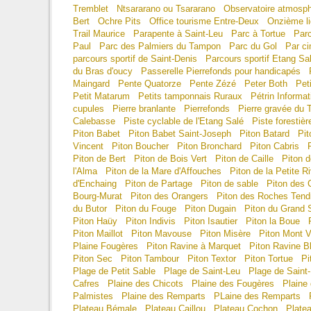
Tremblet
Ntsararano ou Tsararano
Observatoire atmosph
Bert
Ochre Pits
Office tourisme Entre-Deux
Onzième l
Trail Maurice
Parapente à Saint-Leu
Parc à Tortue
Par
Paul
Parc des Palmiers du Tampon
Parc du Gol
Par c
parcours sportif de Saint-Denis
Parcours sportif Etang Sa
du Bras d'oucy
Passerelle Pierrefonds pour handicapés
Maingard
Pente Quatorze
Pente Zézé
Peter Both
Pet
Petit Matarum
Petits tamponnais Ruraux
Pétrin Informat
cupules
Pierre branlante
Pierrefonds
Pierre gravée du 
Calebasse
Piste cyclable de l'Etang Salé
Piste forestièr
Piton Babet
Piton Babet Saint-Joseph
Piton Batard
Pit
Vincent
Piton Boucher
Piton Bronchard
Piton Cabris
Piton de Bert
Piton de Bois Vert
Piton de Caille
Piton 
l'Alma
Piton de la Mare d'Affouches
Piton de la Petite Ri
d'Enchaing
Piton de Partage
Piton de sable
Piton des 
Bourg-Murat
Piton des Orangers
Piton des Roches Tend
du Butor
Piton du Fouge
Piton Dugain
Piton du Grand 
Piton Haüy
Piton Indivis
Piton Isautier
Piton la Boue
Piton Maillot
Piton Mavouse
Piton Misère
Piton Mont V
Plaine Fougères
Piton Ravine à Marquet
Piton Ravine B
Piton Sec
Piton Tambour
Piton Textor
Piton Tortue
Pi
Plage de Petit Sable
Plage de Saint-Leu
Plage de Saint
Cafres
Plaine des Chicots
Plaine des Fougères
Plaine
Palmistes
Plaine des Remparts
PLaine des Remparts
Plateau Bémale
Plateau Caillou
Plateau Cochon
Plate