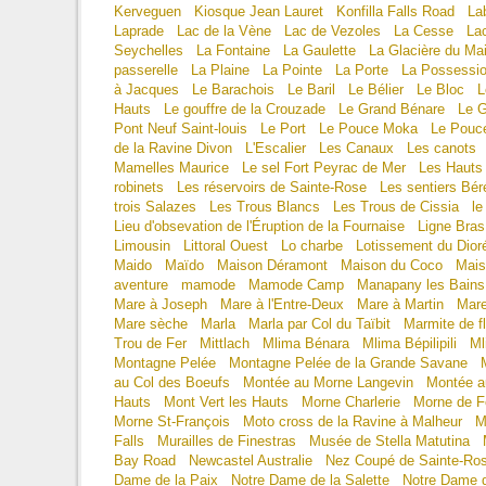
Kerveguen
Kiosque Jean Lauret
Konfilla Falls Road
Lab
Laprade
Lac de la Vène
Lac de Vezoles
La Cesse
La
Seychelles
La Fontaine
La Gaulette
La Glacière du Ma
passerelle
La Plaine
La Pointe
La Porte
La Possessi
à Jacques
Le Barachois
Le Baril
Le Bélier
Le Bloc
L
Hauts
Le gouffre de la Crouzade
Le Grand Bénare
Le G
Pont Neuf Saint-louis
Le Port
Le Pouce Moka
Le Pouc
de la Ravine Divon
L'Escalier
Les Canaux
Les canots
Mamelles Maurice
Le sel Fort Peyrac de Mer
Les Hauts
robinets
Les réservoirs de Sainte-Rose
Les sentiers Bér
trois Salazes
Les Trous Blancs
Les Trous de Cissia
l
Lieu d'obsevation de l'Éruption de la Fournaise
Ligne Bra
Limousin
Littoral Ouest
Lo charbe
Lotissement du Dior
Maido
Maïdo
Maison Déramont
Maison du Coco
Mais
aventure
mamode
Mamode Camp
Manapany les Bains
Mare à Joseph
Mare à l'Entre-Deux
Mare à Martin
Mare
Mare sèche
Marla
Marla par Col du Taïbit
Marmite de f
Trou de Fer
Mittlach
Mlima Bénara
Mlima Bépilipili
Ml
Montagne Pelée
Montagne Pelée de la Grande Savane
au Col des Boeufs
Montée au Morne Langevin
Montée a
Hauts
Mont Vert les Hauts
Morne Charlerie
Morne de F
Morne St-François
Moto cross de la Ravine à Malheur
M
Falls
Murailles de Finestras
Musée de Stella Matutina
Bay Road
Newcastel Australie
Nez Coupé de Sainte-Ro
Dame de la Paix
Notre Dame de la Salette
Notre Dame d