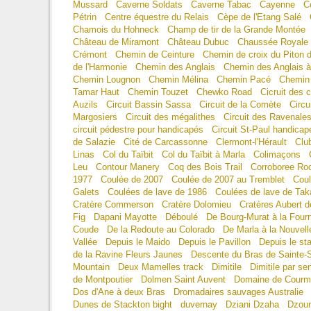
Mussard
Caverne Soldats
Caverne Tabac
Cayenne
C
Pétrin
Centre équestre du Relais
Cèpe de l'Etang Salé
Chamois du Hohneck
Champ de tir de la Grande Montée
Château de Miramont
Château Dubuc
Chaussée Royale
Crémont
Chemin de Ceinture
Chemin de croix du Piton
de l'Harmonie
Chemin des Anglais
Chemin des Anglais à
Chemin Lougnon
Chemin Mélina
Chemin Pacé
Chemin
Tamar Haut
Chemin Touzet
Chewko Road
Cicruit des
Auzils
Circuit Bassin Sassa
Circuit de la Comète
Circu
Margosiers
Circuit des mégalithes
Circuit des Ravenale
circuit pédestre pour handicapés
Circuit St-Paul handicap
de Salazie
Cité de Carcassonne
Clermont-l'Hérault
Clu
Linas
Col du Taïbit
Col du Taïbit à Marla
Colimaçons
Leu
Contour Manery
Coq des Bois Trail
Corroboree Ro
1977
Coulée de 2007
Coulée de 2007 au Tremblet
Cou
Galets
Coulées de lave de 1986
Coulées de lave de Ta
Cratère Commerson
Cratère Dolomieu
Cratères Aubert d
Fig
Dapani Mayotte
Déboulé
De Bourg-Murat à la Four
Coude
De la Redoute au Colorado
De Marla à la Nouvell
Vallée
Depuis le Maido
Depuis le Pavillon
Depuis le st
de la Ravine Fleurs Jaunes
Descente du Bras de Sainte
Mountain
Deux Mamelles track
Dimitile
Dimitile par se
de Montpoutier
Dolmen Saint Auvent
Domaine de Courm
Dos d'Ane à deux Bras
Dromadaires sauvages Australie
Dunes de Stackton bight
duvernay
Dziani Dzaha
Dzou