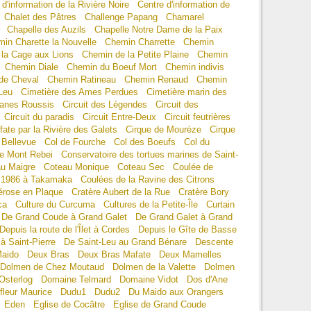
 d'information de la Rivière Noire
Centre d'information de
Chalet des Pâtres
Challenge Papang
Chamarel
Chapelle des Auzils
Chapelle Notre Dame de la Paix
in Charette la Nouvelle
Chemin Charrette
Chemin
la Cage aux Lions
Chemin de la Petite Plaine
Chemin
Chemin Diale
Chemin du Boeuf Mort
Chemin indivis
de Cheval
Chemin Ratineau
Chemin Renaud
Chemin
Leu
Cimetière des Ames Perdues
Cimetière marin des
banes Roussis
Circuit des Légendes
Circuit des
Circuit du paradis
Circuit Entre-Deux
Circuit feutrières
ate par la Rivière des Galets
Cirque de Mourèze
Cirque
 Bellevue
Col de Fourche
Col des Boeufs
Col du
e Mont Rebei
Conservatoire des tortues marines de Saint-
u Maigre
Coteau Monique
Coteau Sec
Coulée de
 1986 à Takamaka
Coulées de la Ravine des Citrons
érose en Plaque
Cratère Aubert de la Rue
Cratère Bory
ca
Culture du Curcuma
Cultures de la Petite-Île
Curtain
De Grand Coude à Grand Galet
De Grand Galet à Grand
Depuis la route de l'Îlet à Cordes
Depuis le Gîte de Basse
à Saint-Pierre
De Saint-Leu au Grand Bénare
Descente
Maido
Deux Bras
Deux Bras Mafate
Deux Mamelles
Dolmen de Chez Moutaud
Dolmen de la Valette
Dolmen
Osterlog
Domaine Telmard
Domaine Vidot
Dos d'Ane
fleur Maurice
Dudu1
Dudu2
Du Maido aux Orangers
Eden
Eglise de Cocâtre
Eglise de Grand Coude