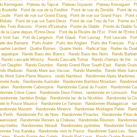
du Kerveguen
Plateau du Tapcal
Plateau Goyaves
Plateau Kerveguen
P
 Bouteille
Point de vue de la Fenêtre
Point de vue du Dimitile
Point de v
 Coude
Point de vue sur Grand Etang
Point de vue sur Grand Pays
Point 
 Mafate
Point de vue sur Saint-Denis
Point de vue Trou de Fer
Pointe au 
 des Trois Bassins
Pointe d'Evatraha
Pointe du Diable
Pointe du Diable Sa
 de la Liane depuis l'Entre-Deux
Pont de la Rivière de l'Est
Pont de l'Entre
t Vinh San
Port de Langevin
Port Glaud
Port Launay
Port Leucate
Por
de des Banians
Puits Arabe
Puits des Anglais
Puits des Français
Puy 
uartier Lambert
Quatre Bornes
Quatre Vents
Radical bay
Radier du Oua
 aquatique
Rando Baou des Blancs
Rando Baou des Noirs
Rando Barbai
Rando cascade Minissy
Rando Cascade Tortue
Rando champs de thé
r
Fort Dauphin
Rando Gourdon
Rando Grand River South-East
Rando Grui
ndo Maduran
Rando Mare aux Vacoas
Rando Mareeba
Rando Mare Sarcel
do Mont Saint-Pierre Maurice
rando Nambour
Randonnée Alpes Maritimes
nnée Aude
Randonnée Australie
Randonnée Bambou Mountain
Randonné
alien
Randonnée Cabrespine
Randonnée Canal du Foulon
Randonnée Can
donnée Crève Coeur
Randonnée Deux Frères
randonnée en Limousin
Ra
andonnée Jamblon Bridge
Randonnée lac de la Nicolière
Randonnée la Cl
ée le Pouce Maurice
Randonnée Le Tampon
Randonnée Madagascar
ra
andonnée Mazerin
Randonnée Minerve
Randonnée Montagne Pelée
Rand
e Perth
Randonnée Pic de Nore
Randonnée Pinacles
Randonnée Piton de
eensland
Randonnée Rennes la Château
Randonnée Réunion
Randonnée
eychelles
Randonnées Hérault
Randonnées pyrénées
Randonnée Stockt
onnée Trou Kanaka
Randonnée vers le Pouce
Randonner Saint-Leu
Rand
Calern
Rando Pointe des Galets
Rando Port Louis
Rando Quatre Bornes