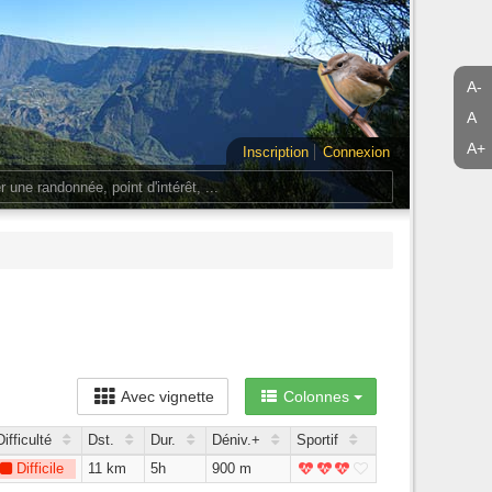
A-
A
A+
Inscription
Connexion
Avec vignette
Colonnes
Difficulté
Dst.
Dur.
Déniv.+
Sportif
Difficile
11 km
5h
900 m