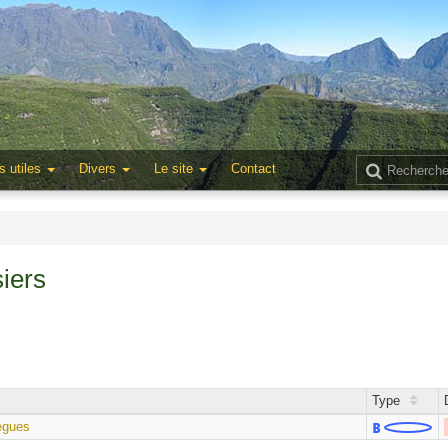
s utiles
Divers
Le site
Contact
iers
Type
ègues