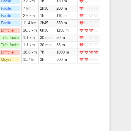
Facile
3.8 km
1h
150 m
Facile
7 km
2h30
200 m
Facile
2.6 km
1h
110 m
Facile
11.4 km
2h45
350 m
Difficile
16.5 km
6h30
1150 m
Très facile
1.1 km
30 min
50 m
Très facile
1.1 km
30 min
35 m
Difficile
18.8 km
7h
1000 m
Moyen
11.7 km
3h
300 m