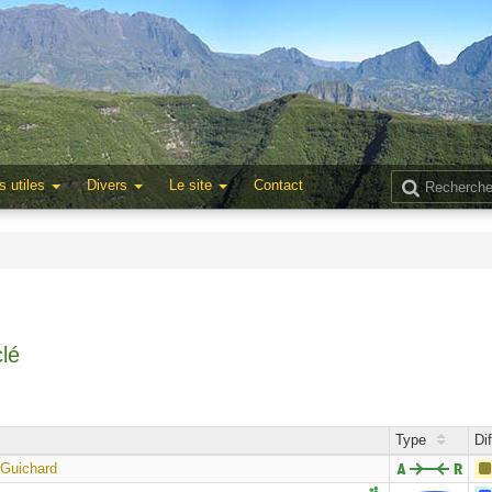
s utiles
Divers
Le site
Contact
lé
Type
Dif
 Guichard