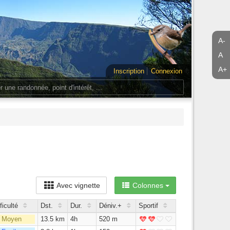
A-
A
A+
Inscription
Connexion
Avec vignette
Colonnes
ficulté
Dst.
Dur.
Déniv.+
Sportif
Moyen
13.5 km
4h
520 m