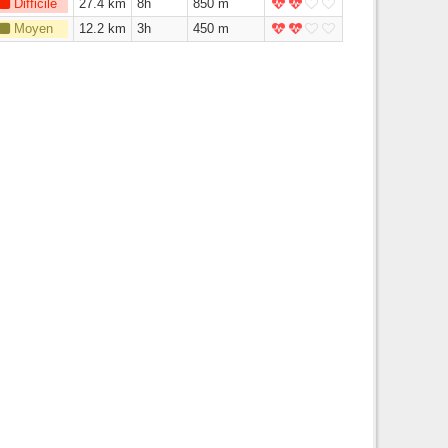
Difficile
27.4 km
8h
850 m
Moyen
12.2 km
3h
450 m