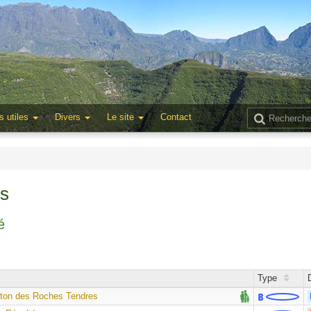
s utiles
Divers
Le site
Contact
ts
é
Type
Piton des Roches Tendres