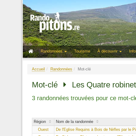
Randonnées
Tourisme
À découvrir
Info
Accueil
Randonnées
Mot-clé
Mot-clé
Les Quatre robine
3 randonnées trouvées pour ce mot-cl
Région
Nom de la randonnée
Ouest
De l'Eglise Requins à Bois de Nèfles par le 