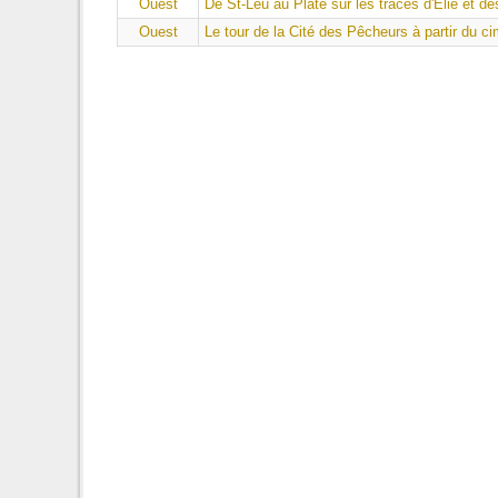
Ouest
De St-Leu au Plate sur les traces d'Elie et d
Ouest
Le tour de la Cité des Pêcheurs à partir du c