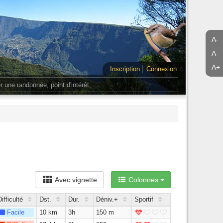
A-
A
A+
Inscription
Connexion
Avec vignette
Colonnes
Difficulté
Dst.
Dur.
Déniv.+
Sportif
Facile
10 km
3h
150 m