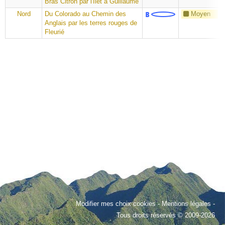
Bras Citron par l'Îlet à Guillaume
Nord
Du Colorado au Chemin des
Moyen
Anglais par les terres rouges de
Fleurié
Modifier mes choix cookies
-
Mentions légales
-
Tous droits réservés © 2009-2026