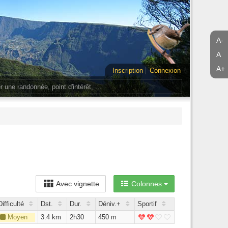
A-
A
A+
Inscription
Connexion
Avec vignette
Colonnes
Difficulté
Dst.
Dur.
Déniv.+
Sportif
Moyen
3.4 km
2h30
450 m