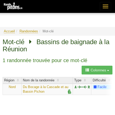
Bascu
la
naviga
Accueil
Randonnées
Mot-clé
Mot-clé
Bassins de baignade à la
Réunion
1 randonnée trouvée pour ce mot-clé
Colonnes
Région
Nom de la randonnée
Type
Difficulté
Nord
Du Bocage à la Cascade et au
Facile
Bassin Pichon