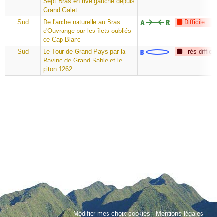
Sept Bras en rive gauche depuis
Grand Galet
Sud
De l'arche naturelle au Bras
Difficile
d'Ouvrange par les îlets oubliés
de Cap Blanc
Sud
Le Tour de Grand Pays par la
Très difficil
Ravine de Grand Sable et le
piton 1262
Modifier mes choix cookies
-
Mentions légales
-