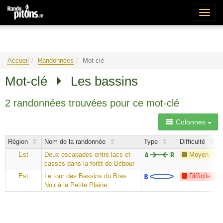
Bascu
la
naviga
Accueil
Randonnées
Mot-clé
Mot-clé
Les bassins
2 randonnées trouvées pour ce mot-clé
Colonnes
Région
Nom de la randonnée
Type
Difficulté
Est
Deux escapades entre lacs et
Moyen
cassés dans la forêt de Bébour
Est
Le tour des Bassins du Bras
Difficile
Noir à la Petite Plaine