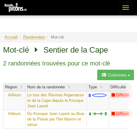
Bascu
la
naviga
Accueil
Randonnées
Mot-clé
Mot-clé
Sentier de la Cape
2 randonnées trouvées pour ce mot-clé
Colonnes
Région
Nom de la randonnée
Type
Difficulté
Ailleurs
Le tour des Ravines Argamasse
Difficile
et de la Cape depuis le Kiosque
Jean Lauret
Ailleurs
Du Kiosque Jean Lauret au Bras
Difficile
de la Plaine par l'Ilet Marron et
retour