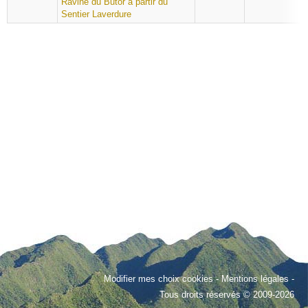
Ravine du Butor à partir du
Sentier Laverdure
Modifier mes choix cookies
-
Mentions légales
-
Tous droits réservés © 2009-2026