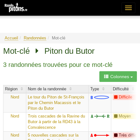
Bascu
la
naviga
Accueil
Randonnées
Mot-clé
Mot-clé
Piton du Butor
3 randonnées trouvées pour ce mot-clé
Colonnes
Région
Nom de la randonnée
Type
Difficulté
Nord
Le tour du Piton de St-François
Difficile
par le Chemin Macassis et le
Piton du Butor
Nord
Trois cascades de la Ravine du
Moyen
Butor à partir de la RD43 à la
Convalescence
Nord
5 nouvelles cascades sur la
Très difficil