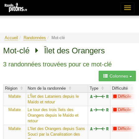
Bascu
la
naviga
Accueil
Randonnées
Mot-clé
Mot-clé
Îlet des Orangers
3 randonnées trouvées pour ce mot-clé
Colonnes
Région
Nom de la randonnée
Type
Difficulté
Mafate
L'Îlet des Lataniers depuis le
Difficile
Maïdo et retour
Mafate
Le tour des trois îlets des
Difficile
Orangers depuis le Maïdo et
retour
Mafate
L'Ilet des Orangers depuis Sans
Difficile
Souci par la Canalisation des