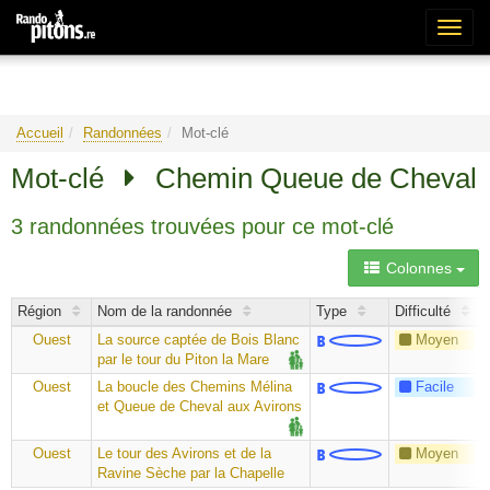
Bascu
la
naviga
Accueil
Randonnées
Mot-clé
Mot-clé
Chemin Queue de Cheval
3 randonnées trouvées pour ce mot-clé
Colonnes
Région
Nom de la randonnée
Type
Difficulté
Ouest
La source captée de Bois Blanc
Moyen
par le tour du Piton la Mare
Ouest
La boucle des Chemins Mélina
Facile
et Queue de Cheval aux Avirons
Ouest
Le tour des Avirons et de la
Moyen
Ravine Sèche par la Chapelle